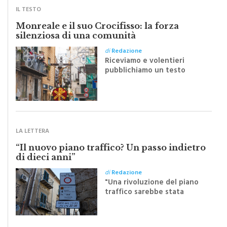
IL TESTO
Monreale e il suo Crocifisso: la forza
silenziosa di una comunità
di
Redazione
Riceviamo e volentieri
pubblichiamo un testo
inviato dalla scrittrice
monrealese Mariella
Sapienza all'indomani della
Festa del Santissimo
Crocifisso
LA LETTERA
“Il nuovo piano traffico? Un passo indietro
di dieci anni”
di
Redazione
"Una rivoluzione del piano
traffico sarebbe stata
efficace se preceduta da
una rivoluzione culturale"