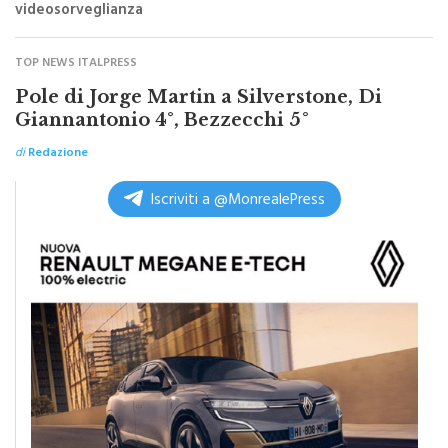
di
Redazione
Denuncia contro gli ignoti. Non ci sono telecamere di
videosorveglianza
TOP NEWS ITALPRESS
Pole di Jorge Martin a Silverstone, Di
Giannantonio 4°, Bezzecchi 5°
di
Redazione
Iscriviti a @MonrealePress