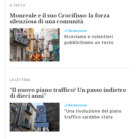
IL TESTO
Monreale e il suo Crocifisso: la forza
silenziosa di una comunità
di
Redazione
Riceviamo e volentieri
pubblichiamo un testo
inviato dalla scrittrice
monrealese Mariella
Sapienza all'indomani della
Festa del Santissimo
Crocifisso
LA LETTERA
“Il nuovo piano traffico? Un passo indietro
di dieci anni”
di
Redazione
"Una rivoluzione del piano
traffico sarebbe stata
efficace se preceduta da
una rivoluzione culturale"