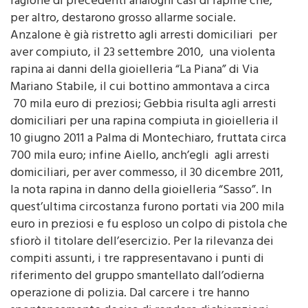
ragione di precedenti analoghi casi di rapine che,
per altro, destarono grosso allarme sociale.
Anzalone è già ristretto agli arresti domiciliari per
aver compiuto, il 23 settembre 2010, una violenta
rapina ai danni della gioielleria “La Piana” di Via
Mariano Stabile, il cui bottino ammontava a circa
70 mila euro di preziosi; Gebbia risulta agli arresti
domiciliari per una rapina compiuta in gioielleria il
10 giugno 2011 a Palma di Montechiaro, fruttata circa
700 mila euro; infine Aiello, anch’egli agli arresti
domiciliari, per aver commesso, il 30 dicembre 2011,
la nota rapina in danno della gioielleria “Sasso”. In
quest’ultima circostanza furono portati via 200 mila
euro in preziosi e fu esploso un colpo di pistola che
sfiorò il titolare dell’esercizio. Per la rilevanza dei
compiti assunti, i tre rappresentavano i punti di
riferimento del gruppo smantellato dall’odierna
operazione di polizia. Dal carcere i tre hanno