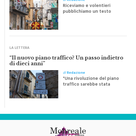
di
Redazione
Riceviamo e volentieri
pubblichiamo un testo
inviato dalla scrittrice
monrealese Mariella
Sapienza all'indomani della
Festa del Santissimo
Crocifisso
LA LETTERA
“Il nuovo piano traffico? Un passo indietro
di dieci anni”
di
Redazione
"Una rivoluzione del piano
traffico sarebbe stata
efficace se preceduta da
una rivoluzione culturale"