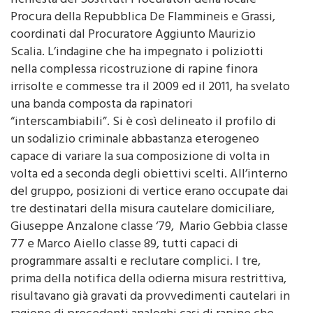
richiesta dei Sostituti Procuratori della locale
Procura della Repubblica De Flammineis e Grassi,
coordinati dal Procuratore Aggiunto Maurizio
Scalia. L’indagine che ha impegnato i poliziotti
nella complessa ricostruzione di rapine finora
irrisolte e commesse tra il 2009 ed il 2011, ha svelato
una banda composta da rapinatori
“interscambiabili”. Si è così delineato il profilo di
un sodalizio criminale abbastanza eterogeneo
capace di variare la sua composizione di volta in
volta ed a seconda degli obiettivi scelti. All’interno
del gruppo, posizioni di vertice erano occupate dai
tre destinatari della misura cautelare domiciliare,
Giuseppe Anzalone classe ‘79, Mario Gebbia classe
77 e Marco Aiello classe 89, tutti capaci di
programmare assalti e reclutare complici. I tre,
prima della notifica della odierna misura restrittiva,
risultavano già gravati da provvedimenti cautelari in