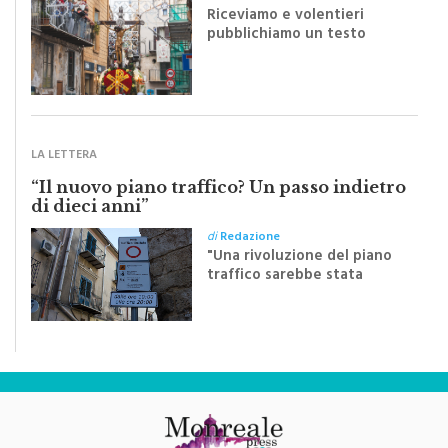
pubblichiamo un testo
inviato dalla scrittrice
monrealese Mariella
Sapienza all'indomani della
Festa del Santissimo
Crocifisso
LA LETTERA
“Il nuovo piano traffico? Un passo indietro
di dieci anni”
di
Redazione
"Una rivoluzione del piano
traffico sarebbe stata
efficace se preceduta da
una rivoluzione culturale"