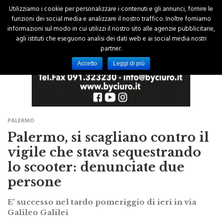
Utilizziamo i cookie per personalizzare i contenuti e gli annunci, fornire le
funzioni dei social media e analizzare il nostro traffico. Inoltre forniamo
informazioni sul modo in cui utilizzi il nostro sito alle agenzie pubblicitarie,
agli istituti che eseguono analisi dei dati web e ai social media nostri
partner.
Accetto
Leggi di più
PALERMO
Palermo, si scagliano contro il
vigile che stava sequestrando
lo scooter: denunciate due
persone
E' successo nel tardo pomeriggio di ieri in via
Galileo Galilei