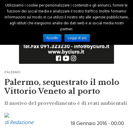
Utilizziamo i cookie per personalizzare i contenuti e gli annunci, fornire le
funzioni dei social media e analizzare il nostro traffico. Inoltre forniamo
informazioni sul modo in cui utilizzi il nostro sito alle agenzie pubblicitarie,
agli istituti che eseguono analisi dei dati web e ai social media nostri
partner.
Accetto
Leggi di più
PALERMO
Palermo, sequestrato il molo
Vittorio Veneto al porto
Il motivo del provvedimento è di reati ambientali
di Redazione
18 Gennaio 2016 - 00:00
E' stato sequestrato dalla magistratura il molo