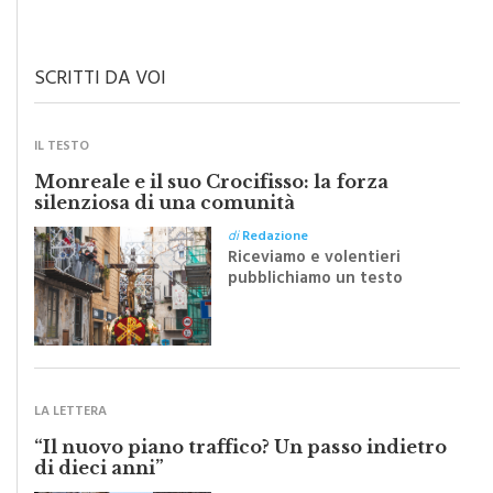
SCRITTI DA VOI
IL TESTO
Monreale e il suo Crocifisso: la forza
silenziosa di una comunità
di
Redazione
Riceviamo e volentieri
pubblichiamo un testo
inviato dalla scrittrice
monrealese Mariella
Sapienza all'indomani della
Festa del Santissimo
Crocifisso
LA LETTERA
“Il nuovo piano traffico? Un passo indietro
di dieci anni”
di
Redazione