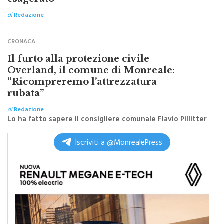
ripristiniamo Schengen, Sanchez ha
esagerato”
di
Redazione
CRONACA
Il furto alla protezione civile
Overland, il comune di Monreale:
“Ricompreremo l’attrezzatura
rubata”
di
Redazione
Lo ha fatto sapere il consigliere comunale Flavio Pillitter
Iscriviti a @MonrealePress