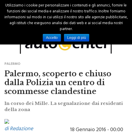
Utilizziamo i cookie per personalizzare i contenuti e gli annunci, fornire le
funzioni dei social media e analizzare il nostro traffico. Inoltre forniamo
informazioni sul modo in cui utilizzi il nostro sito alle agenzie pubblicitarie,
agli istituti che eseguono analisi dei dati web e ai social media nostri
partner.
Accetto
Leggi di più
PALERMO
Palermo, scoperto e chiuso
dalla Polizia un centro di
scommesse clandestine
In corso dei Mille. La segnalazione dai residenti
della zona