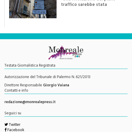
di
Redazione
"Una rivoluzione del piano
traffico sarebbe stata
efficace se preceduta da
una rivoluzione culturale"
Testata Giornalistica Registrata
Autorizzazione del Tribunale di Palermo N. 621/2013
Direttore Responsabile
Giorgio Vaiana
Contatti e info
redazione@monrealepress.it
Seguici su