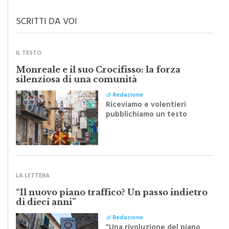
SCRITTI DA VOI
IL TESTO
Monreale e il suo Crocifisso: la forza
silenziosa di una comunità
di
Redazione
Riceviamo e volentieri
pubblichiamo un testo
inviato dalla scrittrice
monrealese Mariella
Sapienza all'indomani della
Festa del Santissimo
Crocifisso
LA LETTERA
“Il nuovo piano traffico? Un passo indietro
di dieci anni”