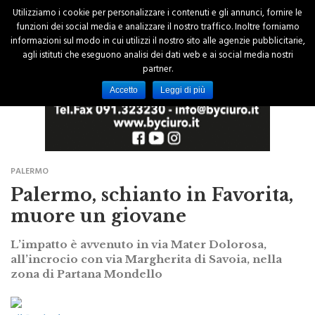
Utilizziamo i cookie per personalizzare i contenuti e gli annunci, fornire le
funzioni dei social media e analizzare il nostro traffico. Inoltre forniamo
informazioni sul modo in cui utilizzi il nostro sito alle agenzie pubblicitarie,
agli istituti che eseguono analisi dei dati web e ai social media nostri
partner.
Accetto
Leggi di più
PALERMO
Palermo, schianto in Favorita,
muore un giovane
L’impatto è avvenuto in via Mater Dolorosa,
all’incrocio con via Margherita di Savoia, nella
zona di Partana Mondello
di Redazione
18 Gennaio 2016 - 00:00