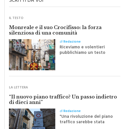
IL TESTO
Monreale e il suo Crocifisso: la forza
silenziosa di una comunità
di
Redazione
Riceviamo e volentieri
pubblichiamo un testo
inviato dalla scrittrice
monrealese Mariella
Sapienza all'indomani della
Festa del Santissimo
Crocifisso
LA LETTERA
“Il nuovo piano traffico? Un passo indietro
di dieci anni”
di
Redazione
"Una rivoluzione del piano
traffico sarebbe stata
efficace se preceduta da
una rivoluzione culturale"