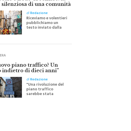
ale e il suo Crocifisso: la
 silenziosa di una comunità
di
Redazione
Riceviamo e volentieri
pubblichiamo un
testo inviato dalla
scrittrice monrealese
Mariella Sapienza
all'indomani della
Festa del Santissimo
Crocifisso
ERA
uovo piano traffico? Un
 indietro di dieci anni”
di
Redazione
"Una rivoluzione del
piano traffico
sarebbe stata
efficace se preceduta
da una rivoluzione
culturale"