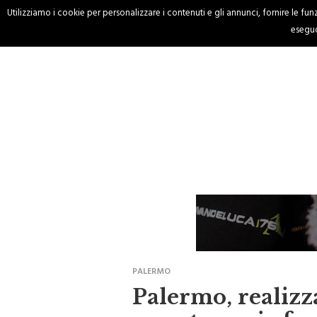
Utilizziamo i cookie per personalizzare i contenuti e gli annunci, fornire le funzi
HOME
CRONACA
eseguo
PALERMO
Palermo, realiz