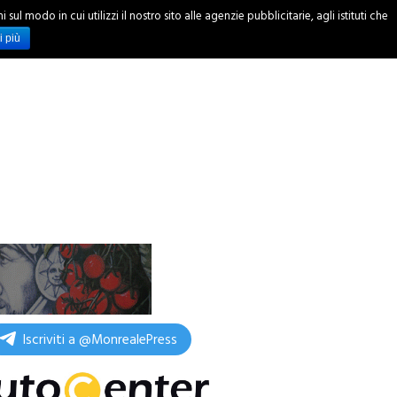
ul modo in cui utilizzi il nostro sito alle agenzie pubblicitarie, agli istituti che
INCHIESTE
i più
Iscriviti a @MonrealePress