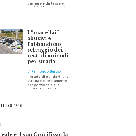
sempre per eliminare
barriere e distanze e
oggi dobbiamo ripartire
per ricostruire certezze
I “macellai”
abusivi e
l’abbandono
selvaggio dei
resti di animali
per strada
di
Raimondo Burgio
Il grado di pulizia di una
strada è direttamente
proporzionale alla
civiltà dei cittadini
TI DA VOI
O