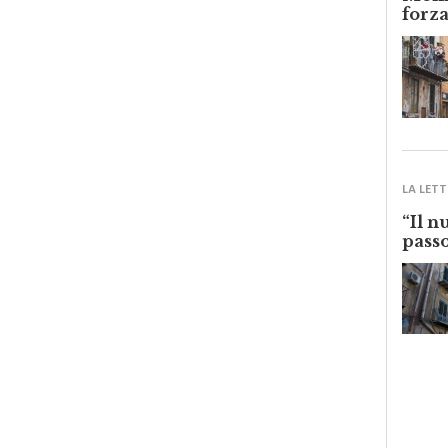
Monre
forza
LA LETT
“Il n
passo