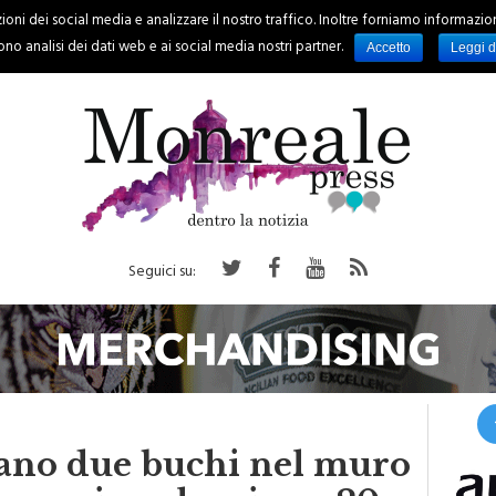
oni dei social media e analizzare il nostro traffico. Inoltre forniamo informazioni s
PALERMO
REGIONE
EVENTI
RUBRICHE
SPORT
no analisi dei dati web e ai social media nostri partner.
Accetto
Leggi d
Seguici su:
zano due buchi nel muro