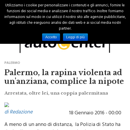
Utilizziamo i cookie per personalizzare i contenuti e gli annunci, fornire le
funzioni dei social media e analizzare il nostro traffico. Inoltre forniamo
informazioni sul modo in cui utilizzi il nostro sito alle agenzie pubblicitarie,
agli istituti che eseguono analisi dei dati web e ai social media nostri
partner.
Accetto
Leggi di più
PALERMO
Palermo, la rapina violenta ad
un'anziana, complice la nipote
Arrestata, oltre lei, una coppia palermitana
di Redazione
18 Gennaio 2016 - 00:00
A meno di un anno di distanza, la Polizia di Stato ha