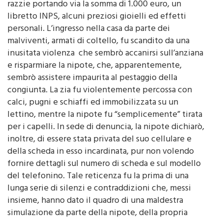
razzie portando via la somma di 1.000 euro, un
libretto INPS, alcuni preziosi gioielli ed effetti
personali. L’ingresso nella casa da parte dei
malviventi, armati di coltello, fu scandito da una
inusitata violenza che sembrò accanirsi sull’anziana
e risparmiare la nipote, che, apparentemente,
sembrò assistere impaurita al pestaggio della
congiunta. La zia fu violentemente percossa con
calci, pugni e schiaffi ed immobilizzata su un
lettino, mentre la nipote fu “semplicemente” tirata
per i capelli. In sede di denuncia, la nipote dichiarò,
inoltre, di essere stata privata del suo cellulare e
della scheda in esso incardinata, pur non volendo
fornire dettagli sul numero di scheda e sul modello
del telefonino. Tale reticenza fu la prima di una
lunga serie di silenzi e contraddizioni che, messi
insieme, hanno dato il quadro di una maldestra
simulazione da parte della nipote, della propria