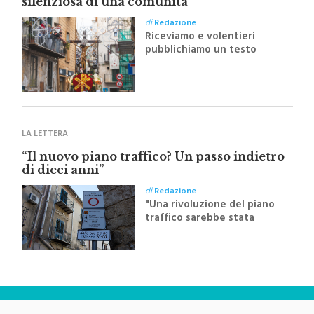
silenziosa di una comunità
di
Redazione
Riceviamo e volentieri
pubblichiamo un testo
inviato dalla scrittrice
monrealese Mariella
Sapienza all'indomani della
Festa del Santissimo
Crocifisso
LA LETTERA
“Il nuovo piano traffico? Un passo indietro
di dieci anni”
di
Redazione
"Una rivoluzione del piano
traffico sarebbe stata
efficace se preceduta da
una rivoluzione culturale"