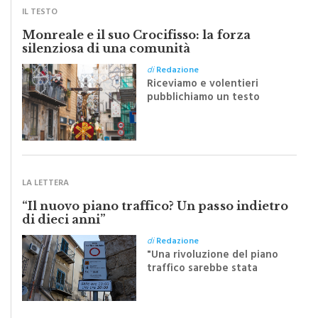
Monreale e il suo Crocifisso: la forza
silenziosa di una comunità
di
Redazione
Riceviamo e volentieri
pubblichiamo un testo
inviato dalla scrittrice
monrealese Mariella
Sapienza all'indomani della
Festa del Santissimo
Crocifisso
LA LETTERA
“Il nuovo piano traffico? Un passo indietro
di dieci anni”
di
Redazione
"Una rivoluzione del piano
traffico sarebbe stata
efficace se preceduta da
una rivoluzione culturale"