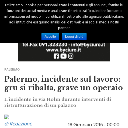
Utilizziamo i cookie per personalizzare i contenuti e gli annunci, fornire le
funzioni dei social media e analizzare il nostro traffico. Inoltre forniamo
informazioni sul modo in cui utilizzi il nostro sito alle agenzie pubblicitarie,
agli istituti che eseguono analisi dei dati web e ai social media nostri
partner.
Accetto
Leggi di più
PALERMO
Palermo, incidente sul lavoro:
gru si ribalta, grave un operaio
L'incidente in via Holm durante interventi di
ristrutturazione di un palazzo
di Redazione
18 Gennaio 2016 - 00:00