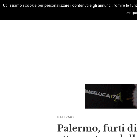
Utilizziamo i cookie per personalizzare i contenuti e gli annunci, fornire le funzi
HOME
CRONACA
eseguo
PALERMO
Palermo, furti d