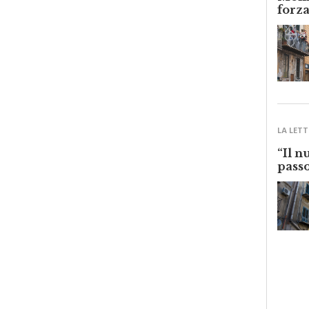
Monre
forza
LA LETT
“Il n
passo