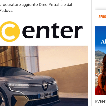
rono all'arresto di altri cinque dipendenti.
 procuratore aggiunto Dino Petralia e dal
 Padova.
EVEN