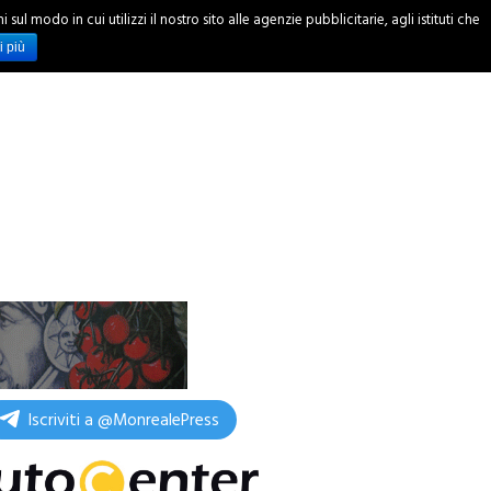
ul modo in cui utilizzi il nostro sito alle agenzie pubblicitarie, agli istituti che
INCHIESTE
i più
Iscriviti a @MonrealePress