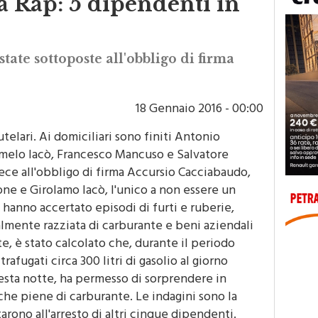
la Rap: 5 dipendenti in
tate sottoposte all'obbligo di firma
18 Gennaio 2016 - 00:00
telari. Ai domiciliari sono finiti Antonio
rmelo Iacò, Francesco Mancuso e Salvatore
ece all'obbligo di firma Accursio Cacciabaudo,
one e Girolamo Iacò, l'unico a non essere un
hanno accertato episodi di furti e ruberie,
ralmente razziata di carburante e beni aziendali
e, è stato calcolato che, durante il periodo
trafugati circa 300 litri di gasolio al giorno
questa notte, ha permesso di sorprendere in
che piene di carburante. Le indagini sono la