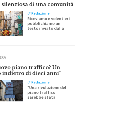
ale e il suo Crocifisso: la
 silenziosa di una comunità
di
Redazione
Riceviamo e volentieri
pubblichiamo un
testo inviato dalla
scrittrice monrealese
Mariella Sapienza
all'indomani della
Festa del Santissimo
Crocifisso
ERA
uovo piano traffico? Un
 indietro di dieci anni”
di
Redazione
"Una rivoluzione del
piano traffico
sarebbe stata
efficace se preceduta
da una rivoluzione
culturale"