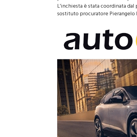
prosecuzione di che nel 2013 porta
L'inchiesta è stata coordinata dal
sostituto procuratore Pierangelo