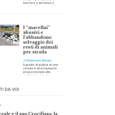
sempre per eliminare
barriere e distanze e
oggi dobbiamo ripartire
per ricostruire certezze
I “macellai”
abusivi e
l’abbandono
selvaggio dei
resti di animali
per strada
di
Raimondo Burgio
Il grado di pulizia di una
strada è direttamente
proporzionale alla
civiltà dei cittadini
TI DA VOI
O