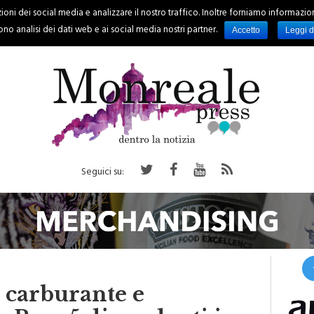
oni dei social media e analizzare il nostro traffico. Inoltre forniamo informazioni s
PALERMO
REGIONE
EVENTI
RUBRICHE
SPORT
no analisi dei dati web e ai social media nostri partner.
Accetto
Leggi d
Seguici su:
i carburante e