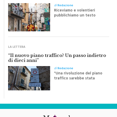
Riceviamo e volentieri
pubblichiamo un testo
inviato dalla scrittrice
monrealese Mariella
Sapienza all'indomani della
Festa del Santissimo
Crocifisso
LA LETTERA
“Il nuovo piano traffico? Un passo indietro
di dieci anni”
di
Redazione
"Una rivoluzione del piano
traffico sarebbe stata
efficace se preceduta da
una rivoluzione culturale"