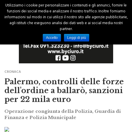
Utilizziamo i cookie per personalizzare i contenuti e gli annunci, fornire le
funzioni dei social media e analizzare il nostro traffico. Inoltre forniamo
informazioni sul modo in cui utilizzi il nostro sito alle agenzie pubblicitarie,
agli istituti che eseguono analisi dei dati web e ai social media nostri
partner.
Accetto
Leggi di più
CRONACA
Palermo, controlli delle forze
dell'ordine a ballarò, sanzioni
per 22 mila euro
Operazione congiunta della Polizia, Guardia di
Finanza e Polizia Municipale
di Redazione
18 Gennaio 2016 - 00:00