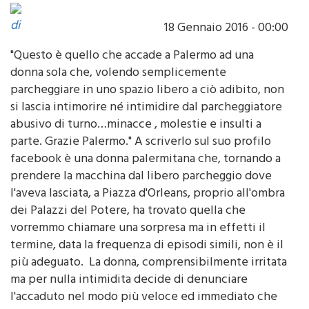
di
18 Gennaio 2016 - 00:00
"Questo è quello che accade a Palermo ad una
donna sola che, volendo semplicemente
parcheggiare in uno spazio libero a ciò adibito, non
si lascia intimorire né intimidire dal parcheggiatore
abusivo di turno…minacce , molestie e insulti a
parte. Grazie Palermo." A scriverlo sul suo profilo
facebook è una donna palermitana che, tornando a
prendere la macchina dal libero parcheggio dove
l'aveva lasciata, a Piazza d'Orleans, proprio all'ombra
dei Palazzi del Potere, ha trovato quella che
vorremmo chiamare una sorpresa ma in effetti il
termine, data la frequenza di episodi simili, non è il
più adeguato. La donna, comprensibilmente irritata
ma per nulla intimidita decide di denunciare
l'accaduto nel modo più veloce ed immediato che
la modernità ci consegna: il web 2.0: tre foto