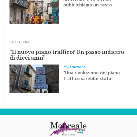
inviato dalla scrittrice
monrealese Mariella
Sapienza all'indomani della
Festa del Santissimo
Crocifisso
LA LETTERA
“Il nuovo piano traffico? Un passo indietro
di dieci anni”
di
Redazione
"Una rivoluzione del piano
traffico sarebbe stata
efficace se preceduta da
una rivoluzione culturale"
Testata Giornalistica Registrata