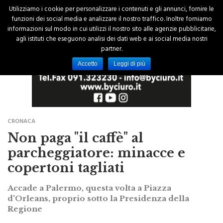
Utilizziamo i cookie per personalizzare i contenuti e gli annunci, fornire le
funzioni dei social media e analizzare il nostro traffico. Inoltre forniamo
informazioni sul modo in cui utilizzi il nostro sito alle agenzie pubblicitarie,
agli istituti che eseguono analisi dei dati web e ai social media nostri
partner.
Accetto
Leggi di più
CRONACA
Non paga "il caffè" al
parcheggiatore: minacce e
copertoni tagliati
Accade a Palermo, questa volta a Piazza
d'Orleans, proprio sotto la Presidenza della
Regione