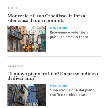
IL TESTO
Monreale e il suo Crocifisso: la forza
silenziosa di una comunità
di
Redazione
Riceviamo e volentieri
pubblichiamo un testo
inviato dalla scrittrice
monrealese Mariella
Sapienza all'indomani della
Festa del Santissimo
Crocifisso
LA LETTERA
“Il nuovo piano traffico? Un passo indietro
di dieci anni”
di
Redazione
"Una rivoluzione del piano
traffico sarebbe stata
efficace se preceduta da
una rivoluzione culturale"