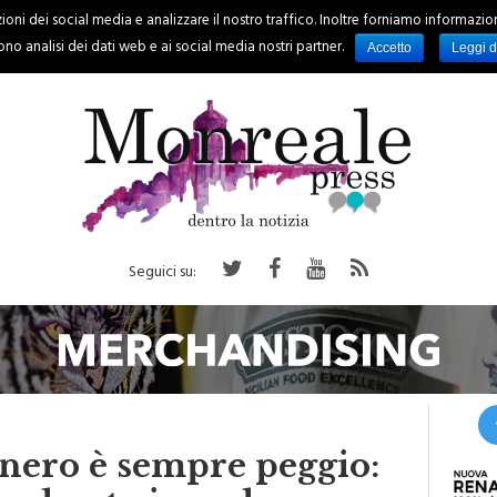
oni dei social media e analizzare il nostro traffico. Inoltre forniamo informazioni s
PALERMO
REGIONE
EVENTI
RUBRICHE
SPORT
no analisi dei dati web e ai social media nostri partner.
Accetto
Leggi d
Seguici su:
nero è sempre peggio: