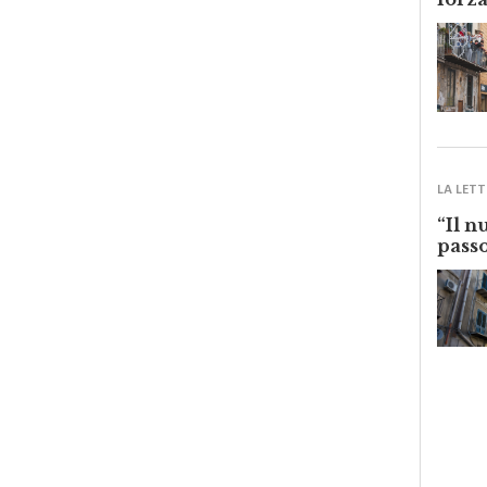
forza
LA LETT
“Il n
passo