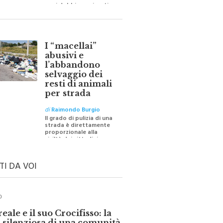
barriere e distanze e
oggi dobbiamo ripartire
per ricostruire certezze
I “macellai”
abusivi e
l’abbandono
selvaggio dei
resti di animali
per strada
di
Raimondo Burgio
Il grado di pulizia di una
strada è direttamente
proporzionale alla
civiltà dei cittadini
TI DA VOI
O
ale e il suo Crocifisso: la