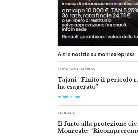
Altre notizie su monrealepress
TOP NEWS ITALPRESS
Tajani “Finito il pericolo
ha esagerato”
di
Redazione
CRONACA
Il furto alla protezione ci
Monreale: “Ricompreremo 