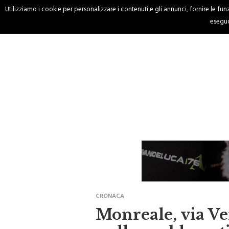
Utilizziamo i cookie per personalizzare i contenuti e gli annunci, fornire le funzi
HOME
CRONACA
eseguo
CRONACA
Monreale, via Ve