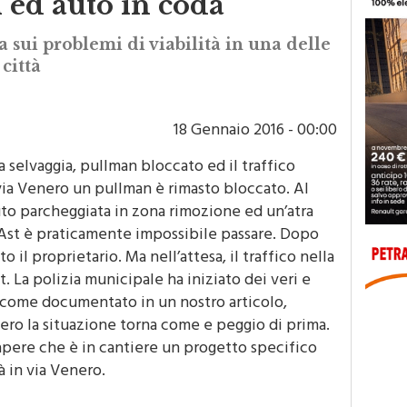
 ed auto in coda
a sui problemi di viabilità in una delle
città
18 Gennaio 2016 - 00:00
a selvaggia, pullman bloccato ed il traffico
ia Venero un pullman è rimasto bloccato. Al
uto parcheggiata in zona rimozione ed un’atra
l’Ast è praticamente impossibile passare. Dopo
o il proprietario. Ma nell’attesa, il traffico nella
. La polizia municipale ha iniziato dei veri e
 come documentato in un nostro articolo,
nero la situazione torna come e peggio di prima.
sapere che è in cantiere un progetto specifico
à in via Venero.