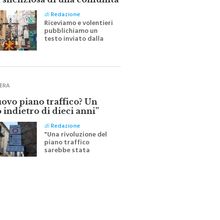
 silenziosa di una comunità
di
Redazione
Riceviamo e volentieri
pubblichiamo un
testo inviato dalla
scrittrice monrealese
Mariella Sapienza
all'indomani della
Festa del Santissimo
Crocifisso
ERA
uovo piano traffico? Un
 indietro di dieci anni”
di
Redazione
"Una rivoluzione del
piano traffico
sarebbe stata
efficace se preceduta
da una rivoluzione
culturale"