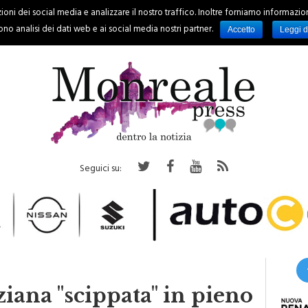
oni dei social media e analizzare il nostro traffico. Inoltre forniamo informazioni s
PALERMO
REGIONE
EVENTI
RUBRICHE
SPORT
no analisi dei dati web e ai social media nostri partner.
Accetto
Leggi d
Seguici su:
iana "scippata" in pieno