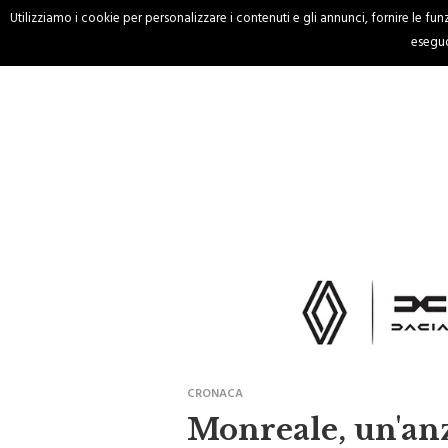
Utilizziamo i cookie per personalizzare i contenuti e gli annunci, fornire le funzi
HOME
CRONACA
eseguo
CRONACA
Monreale, un'anz