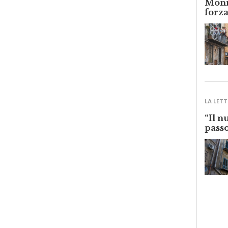
forza
LA LETT
“Il n
passo