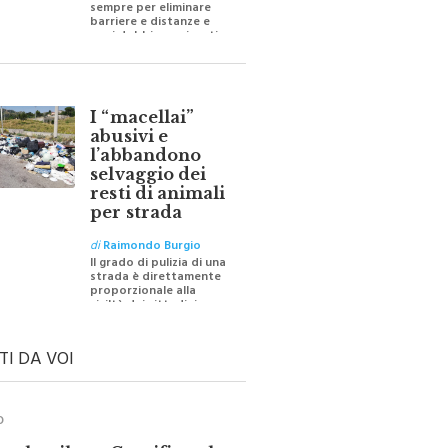
barriere e distanze e
oggi dobbiamo ripartire
per ricostruire certezze
I “macellai”
abusivi e
l’abbandono
selvaggio dei
resti di animali
per strada
di
Raimondo Burgio
Il grado di pulizia di una
strada è direttamente
proporzionale alla
civiltà dei cittadini
TI DA VOI
O
ale e il suo Crocifisso: la