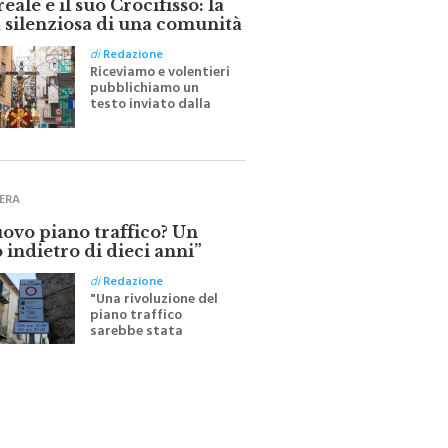
 silenziosa di una comunità
di
Redazione
Riceviamo e volentieri
pubblichiamo un
testo inviato dalla
scrittrice monrealese
Mariella Sapienza
all'indomani della
Festa del Santissimo
Crocifisso
ERA
uovo piano traffico? Un
 indietro di dieci anni”
di
Redazione
"Una rivoluzione del
piano traffico
sarebbe stata
efficace se preceduta
da una rivoluzione
culturale"