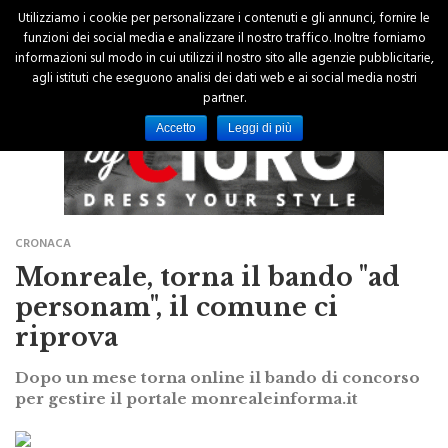
Utilizziamo i cookie per personalizzare i contenuti e gli annunci, fornire le
funzioni dei social media e analizzare il nostro traffico. Inoltre forniamo
informazioni sul modo in cui utilizzi il nostro sito alle agenzie pubblicitarie,
agli istituti che eseguono analisi dei dati web e ai social media nostri
partner.
Accetto
Leggi di più
CRONACA
Monreale, torna il bando "ad
personam", il comune ci
riprova
Dopo un mese torna online il bando di concorso
per gestire il portale monrealeinforma.it