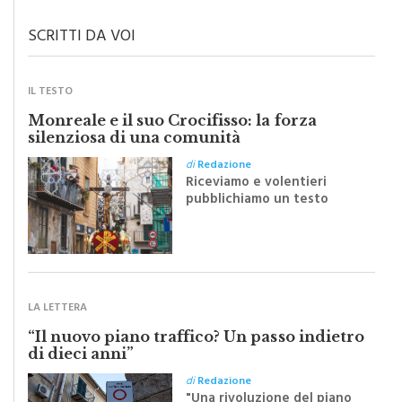
SCRITTI DA VOI
IL TESTO
Monreale e il suo Crocifisso: la forza
silenziosa di una comunità
di
Redazione
Riceviamo e volentieri
pubblichiamo un testo
inviato dalla scrittrice
monrealese Mariella
Sapienza all'indomani della
Festa del Santissimo
Crocifisso
LA LETTERA
“Il nuovo piano traffico? Un passo indietro
di dieci anni”
di
Redazione
"Una rivoluzione del piano