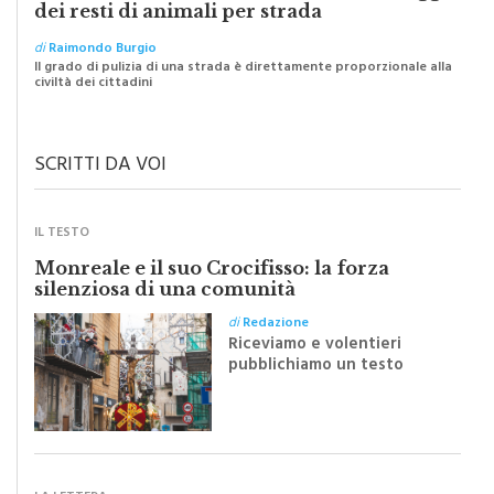
I “macellai” abusivi e l’abbandono selvaggio
dei resti di animali per strada
di
Raimondo Burgio
Il grado di pulizia di una strada è direttamente proporzionale alla
civiltà dei cittadini
SCRITTI DA VOI
IL TESTO
Monreale e il suo Crocifisso: la forza
silenziosa di una comunità
di
Redazione
Riceviamo e volentieri
pubblichiamo un testo
inviato dalla scrittrice
monrealese Mariella
Sapienza all'indomani della
Festa del Santissimo