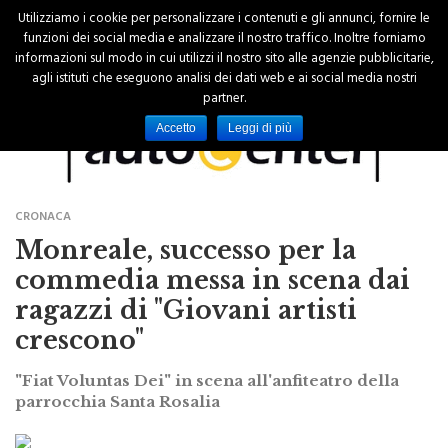
Utilizziamo i cookie per personalizzare i contenuti e gli annunci, fornire le
funzioni dei social media e analizzare il nostro traffico. Inoltre forniamo
informazioni sul modo in cui utilizzi il nostro sito alle agenzie pubblicitarie,
agli istituti che eseguono analisi dei dati web e ai social media nostri
partner.
Accetto
Leggi di più
CRONACA
Monreale, successo per la
commedia messa in scena dai
ragazzi di "Giovani artisti
crescono"
"Fiat Voluntas Dei" in scena all'anfiteatro della
parrocchia Santa Rosalia