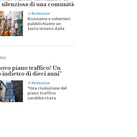
ale e il suo Crocifisso: la
 silenziosa di una comunità
di
Redazione
Riceviamo e volentieri
pubblichiamo un
testo inviato dalla
scrittrice monrealese
Mariella Sapienza
all'indomani della
Festa del Santissimo
Crocifisso
ERA
uovo piano traffico? Un
 indietro di dieci anni”
di
Redazione
"Una rivoluzione del
piano traffico
sarebbe stata
efficace se preceduta
da una rivoluzione
culturale"