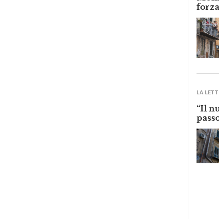
Monre
forza
LA LETT
“Il n
passo