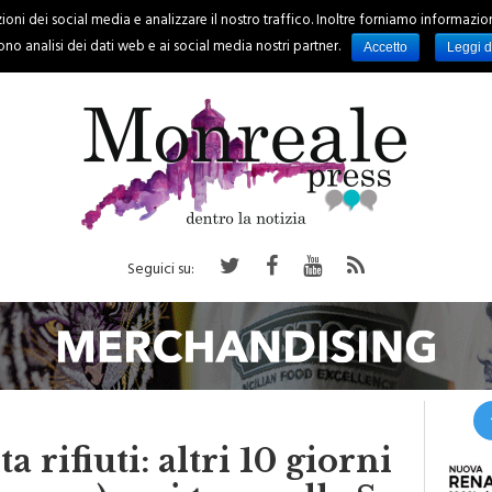
oni dei social media e analizzare il nostro traffico. Inoltre forniamo informazioni s
PALERMO
REGIONE
EVENTI
RUBRICHE
SPORT
no analisi dei dati web e ai social media nostri partner.
Accetto
Leggi d
Seguici su:
 rifiuti: altri 10 giorni