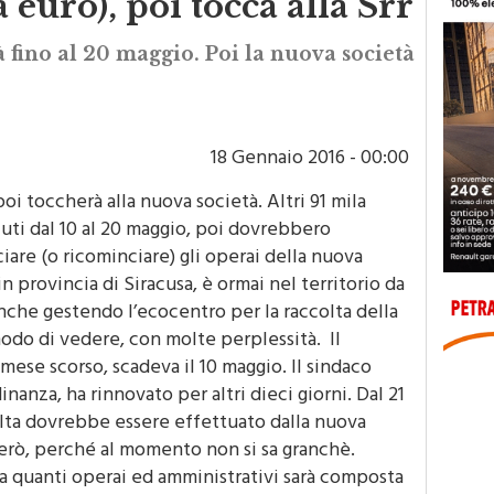
 euro), poi tocca alla Srr
à fino al 20 maggio. Poi la nuova società
18 Gennaio 2016 - 00:00
poi toccherà alla nuova società. Altri 91 mila
fiuti dal 10 al 20 maggio, poi dovrebbero
are (o ricominciare) gli operai della nuova
in provincia di Siracusa, è ormai nel territorio da
nche gestendo l’ecocentro per la raccolta della
modo di vedere, con molte perplessità. Il
 mese scorso, scadeva il 10 maggio. Il sindaco
nanza, ha rinnovato per altri dieci giorni. Dal 21
ccolta dovrebbe essere effettuato dalla nuova
però, perché al momento non si sa granchè.
a quanti operai ed amministrativi sarà composta