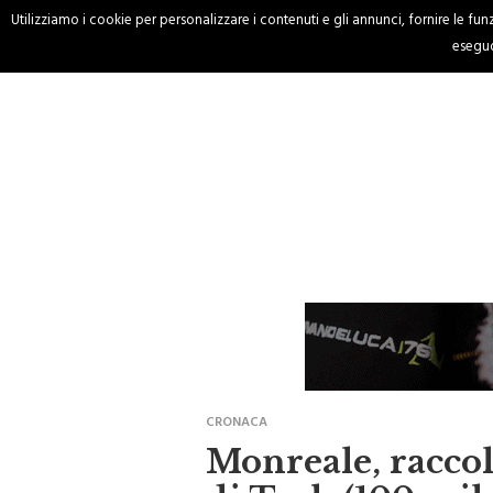
Utilizziamo i cookie per personalizzare i contenuti e gli annunci, fornire le funzi
HOME
CRONACA
eseguo
CRONACA
Monreale, raccolta