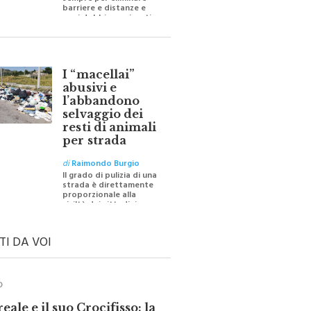
sempre per eliminare
barriere e distanze e
oggi dobbiamo ripartire
per ricostruire certezze
I “macellai”
abusivi e
l’abbandono
selvaggio dei
resti di animali
per strada
di
Raimondo Burgio
Il grado di pulizia di una
strada è direttamente
proporzionale alla
civiltà dei cittadini
TI DA VOI
O