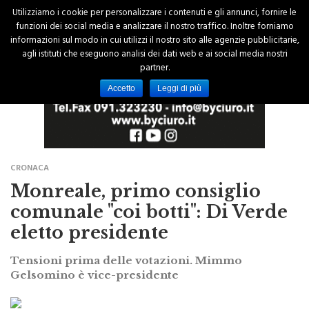
Utilizziamo i cookie per personalizzare i contenuti e gli annunci, fornire le
funzioni dei social media e analizzare il nostro traffico. Inoltre forniamo
informazioni sul modo in cui utilizzi il nostro sito alle agenzie pubblicitarie,
agli istituti che eseguono analisi dei dati web e ai social media nostri
partner.
Accetto
Leggi di più
CRONACA
Monreale, primo consiglio
comunale "coi botti": Di Verde
eletto presidente
Tensioni prima delle votazioni. Mimmo
Gelsomino è vice-presidente
di Redazione
18 Gennaio 2016 - 00:00