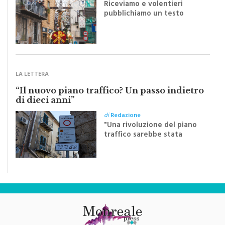
pubblichiamo un testo
inviato dalla scrittrice
monrealese Mariella
Sapienza all'indomani della
Festa del Santissimo
Crocifisso
LA LETTERA
“Il nuovo piano traffico? Un passo indietro
di dieci anni”
di
Redazione
"Una rivoluzione del piano
traffico sarebbe stata
efficace se preceduta da
una rivoluzione culturale"