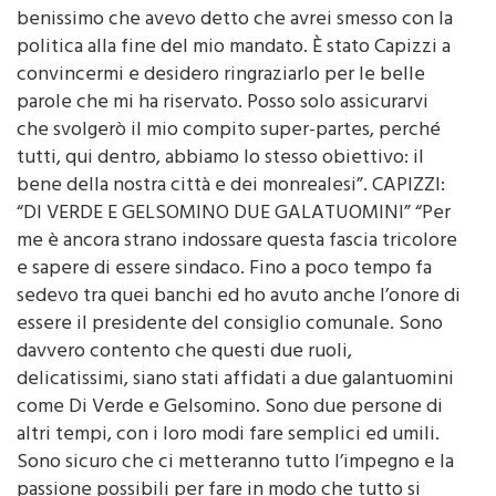
politica alla fine del mio mandato. È stato Capizzi a
convincermi e desidero ringraziarlo per le belle
parole che mi ha riservato. Posso solo assicurarvi
che svolgerò il mio compito super-partes, perché
tutti, qui dentro, abbiamo lo stesso obiettivo: il
bene della nostra città e dei monrealesi”. CAPIZZI:
“DI VERDE E GELSOMINO DUE GALATUOMINI” “Per
me è ancora strano indossare questa fascia tricolore
e sapere di essere sindaco. Fino a poco tempo fa
sedevo tra quei banchi ed ho avuto anche l’onore di
essere il presidente del consiglio comunale. Sono
davvero contento che questi due ruoli,
delicatissimi, siano stati affidati a due galantuomini
come Di Verde e Gelsomino. Sono due persone di
altri tempi, con i loro modi fare semplici ed umili.
Sono sicuro che ci metteranno tutto l’impegno e la
passione possibili per fare in modo che tutto si
svolga bene e che sia garantito il pieno funzione di