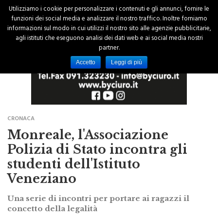
Utilizziamo i cookie per personalizzare i contenuti e gli annunci, fornire le
funzioni dei social media e analizzare il nostro traffico. Inoltre forniamo
informazioni sul modo in cui utilizzi il nostro sito alle agenzie pubblicitarie,
agli istituti che eseguono analisi dei dati web e ai social media nostri
partner.
Accetto
Leggi di più
CRONACA
Monreale, l'Associazione
Polizia di Stato incontra gli
studenti dell'Istituto
Veneziano
Una serie di incontri per portare ai ragazzi il
concetto della legalità