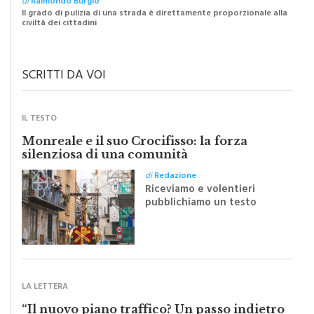
civiltà dei cittadini
SCRITTI DA VOI
IL TESTO
Monreale e il suo Crocifisso: la forza
silenziosa di una comunità
di
Redazione
Riceviamo e volentieri
pubblichiamo un testo
inviato dalla scrittrice
monrealese Mariella
Sapienza all'indomani della
Festa del Santissimo
Crocifisso
LA LETTERA
“Il nuovo piano traffico? Un passo indietro
di dieci anni”