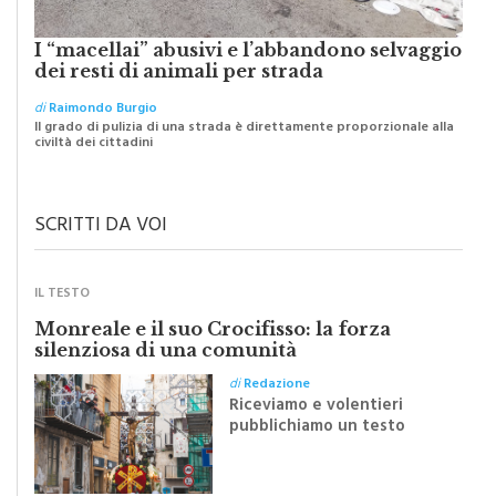
I “macellai” abusivi e l’abbandono selvaggio
dei resti di animali per strada
di
Raimondo Burgio
Il grado di pulizia di una strada è direttamente proporzionale alla
civiltà dei cittadini
SCRITTI DA VOI
IL TESTO
Monreale e il suo Crocifisso: la forza
silenziosa di una comunità
di
Redazione
Riceviamo e volentieri
pubblichiamo un testo
inviato dalla scrittrice
monrealese Mariella
Sapienza all'indomani della
Festa del Santissimo