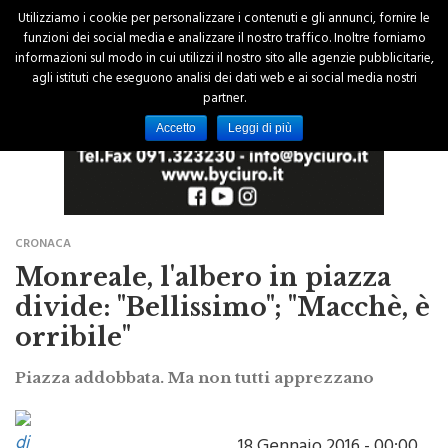
Utilizziamo i cookie per personalizzare i contenuti e gli annunci, fornire le
funzioni dei social media e analizzare il nostro traffico. Inoltre forniamo
informazioni sul modo in cui utilizzi il nostro sito alle agenzie pubblicitarie,
agli istituti che eseguono analisi dei dati web e ai social media nostri
partner.
Accetto
Leggi di più
CRONACA
Monreale, l'albero in piazza
divide: "Bellissimo"; "Macchè, è
orribile"
Piazza addobbata. Ma non tutti apprezzano
di
18 Gennaio 2016 - 00:00