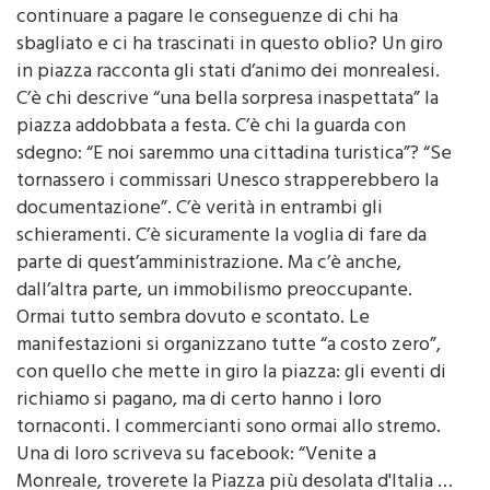
sbagliato e ci ha trascinati in questo oblio? Un giro
in piazza racconta gli stati d’animo dei monrealesi.
C’è chi descrive “una bella sorpresa inaspettata” la
piazza addobbata a festa. C’è chi la guarda con
sdegno: “E noi saremmo una cittadina turistica”? “Se
tornassero i commissari Unesco strapperebbero la
documentazione”. C’è verità in entrambi gli
schieramenti. C’è sicuramente la voglia di fare da
parte di quest’amministrazione. Ma c’è anche,
dall’altra parte, un immobilismo preoccupante.
Ormai tutto sembra dovuto e scontato. Le
manifestazioni si organizzano tutte “a costo zero”,
con quello che mette in giro la piazza: gli eventi di
richiamo si pagano, ma di certo hanno i loro
tornaconti. I commercianti sono ormai allo stremo.
Una di loro scriveva su facebook: “Venite a
Monreale, troverete la Piazza più desolata d'Italia …
che tristezza…non c'e' neanche un cane….conviene