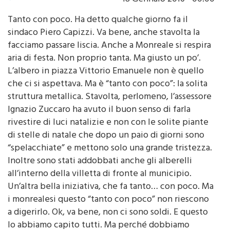
Tanto con poco. Ha detto qualche giorno fa il
sindaco Piero Capizzi. Va bene, anche stavolta la
facciamo passare liscia. Anche a Monreale si respira
aria di festa. Non proprio tanta. Ma giusto un po’.
L’albero in piazza Vittorio Emanuele non è quello
che ci si aspettava. Ma è “tanto con poco”: la solita
struttura metallica. Stavolta, perlomeno, l’assessore
Ignazio Zuccaro ha avuto il buon senso di farla
rivestire di luci natalizie e non con le solite piante
di stelle di natale che dopo un paio di giorni sono
“spelacchiate” e mettono solo una grande tristezza.
Inoltre sono stati addobbati anche gli alberelli
all’interno della villetta di fronte al municipio.
Un’altra bella iniziativa, che fa tanto… con poco. Ma
i monrealesi questo “tanto con poco” non riescono
a digerirlo. Ok, va bene, non ci sono soldi. E questo
lo abbiamo capito tutti. Ma perché dobbiamo
continuare a pagare le conseguenze di chi ha