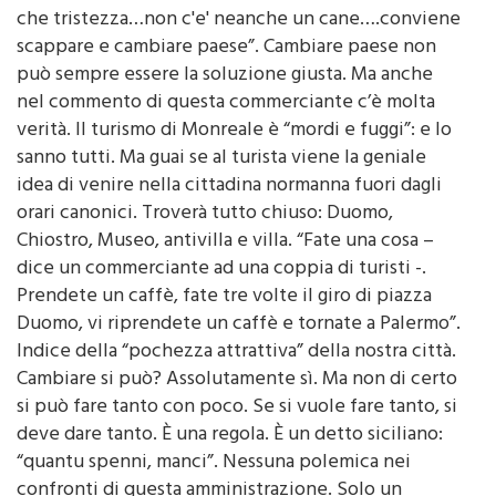
scappare e cambiare paese”. Cambiare paese non
può sempre essere la soluzione giusta. Ma anche
nel commento di questa commerciante c’è molta
verità. Il turismo di Monreale è “mordi e fuggi”: e lo
sanno tutti. Ma guai se al turista viene la geniale
idea di venire nella cittadina normanna fuori dagli
orari canonici. Troverà tutto chiuso: Duomo,
Chiostro, Museo, antivilla e villa. “Fate una cosa –
dice un commerciante ad una coppia di turisti -.
Prendete un caffè, fate tre volte il giro di piazza
Duomo, vi riprendete un caffè e tornate a Palermo”.
Indice della “pochezza attrattiva” della nostra città.
Cambiare si può? Assolutamente sì. Ma non di certo
si può fare tanto con poco. Se si vuole fare tanto, si
deve dare tanto. È una regola. È un detto siciliano:
“quantu spenni, manci”. Nessuna polemica nei
confronti di questa amministrazione. Solo un
pungolo, una spinta. Perché Monreale ha tante,