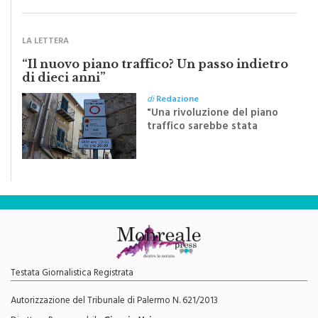
Crocifisso
LA LETTERA
“Il nuovo piano traffico? Un passo indietro
di dieci anni”
di
Redazione
"Una rivoluzione del piano
traffico sarebbe stata
efficace se preceduta da
una rivoluzione culturale"
Testata Giornalistica Registrata
Autorizzazione del Tribunale di Palermo N. 621/2013
Direttore Responsabile
Giorgio Vaiana
Contatti e info