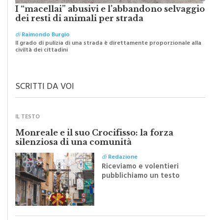
dei resti di animali per strada
di
Raimondo Burgio
Il grado di pulizia di una strada è direttamente proporzionale alla
civiltà dei cittadini
SCRITTI DA VOI
IL TESTO
Monreale e il suo Crocifisso: la forza
silenziosa di una comunità
di
Redazione
Riceviamo e volentieri
pubblichiamo un testo
inviato dalla scrittrice
monrealese Mariella
Sapienza all'indomani della
Festa del Santissimo
Crocifisso