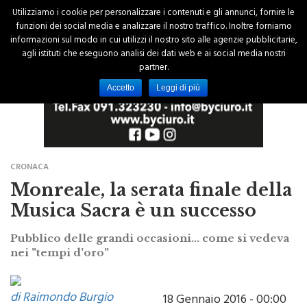
Utilizziamo i cookie per personalizzare i contenuti e gli annunci, fornire le
funzioni dei social media e analizzare il nostro traffico. Inoltre forniamo
informazioni sul modo in cui utilizzi il nostro sito alle agenzie pubblicitarie,
agli istituti che eseguono analisi dei dati web e ai social media nostri
partner.
Accetto
Leggi di più
CRONACA
Monreale, la serata finale della
Musica Sacra è un successo
Pubblico delle grandi occasioni... come si vedeva
nei "tempi d'oro"
di Raimondo Burgio
18 Gennaio 2016 - 00:00