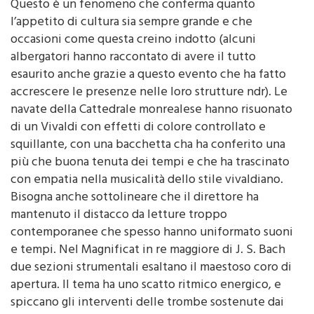
l’appetito di cultura sia sempre grande e che
occasioni come questa creino indotto (alcuni
albergatori hanno raccontato di avere il tutto
esaurito anche grazie a questo evento che ha fatto
accrescere le presenze nelle loro strutture ndr). Le
navate della Cattedrale monrealese hanno risuonato
di un Vivaldi con effetti di colore controllato e
squillante, con una bacchetta cha ha conferito una
più che buona tenuta dei tempi e che ha trascinato
con empatia nella musicalità dello stile vivaldiano.
Bisogna anche sottolineare che il direttore ha
mantenuto il distacco da letture troppo
contemporanee che spesso hanno uniformato suoni
e tempi. Nel Magnificat in re maggiore di J. S. Bach
due sezioni strumentali esaltano il maestoso coro di
apertura. Il tema ha uno scatto ritmico energico, e
spiccano gli interventi delle trombe sostenute dai
timpani. Le voci in imitazione si fugano sulla parola