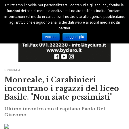
Utilizziamo i cookie per personalizzare i contenuti e gli annunci, fornire le
funzioni dei social media e analizzare il nostro traffico. Inoltre forniamo
informazioni sul modo in cui utilizzi il nostro sito alle agenzie pubblicitarie,
agli istituti che eseguono analisi dei dati web e ai social media nostri
partner.
Accetto
Leggi di più
CRONACA
Monreale, i Carabinieri
incontrano i ragazzi del liceo
Basile. "Non siate pessimisti"
Ultimo incontro con il capitano Paolo Del
Giacomo
di Giorgio Vaiana
18 Gennaio 2016 - 00:00