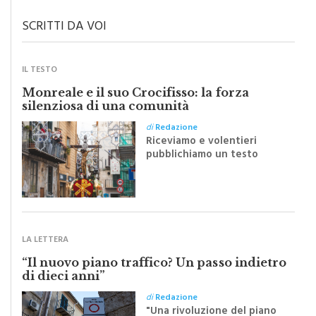
SCRITTI DA VOI
IL TESTO
Monreale e il suo Crocifisso: la forza
silenziosa di una comunità
di
Redazione
Riceviamo e volentieri
pubblichiamo un testo
inviato dalla scrittrice
monrealese Mariella
Sapienza all'indomani della
Festa del Santissimo
Crocifisso
LA LETTERA
“Il nuovo piano traffico? Un passo indietro
di dieci anni”
di
Redazione
"Una rivoluzione del piano
traffico sarebbe stata