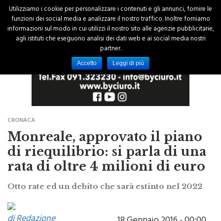
Utilizziamo i cookie per personalizzare i contenuti e gli annunci, fornire le
funzioni dei social media e analizzare il nostro traffico. Inoltre forniamo
informazioni sul modo in cui utilizzi il nostro sito alle agenzie pubblicitarie,
agli istituti che eseguono analisi dei dati web e ai social media nostri
partner.
Accetto
Leggi di più
CRONACA
Monreale, approvato il piano
di riequilibrio: si parla di una
rata di oltre 4 milioni di euro
Otto rate ed un debito che sarà estinto nel 2022
di Redazione
18 Gennaio 2016 - 00:00