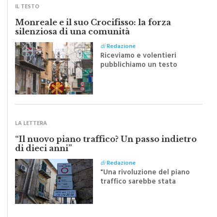
Monreale e il suo Crocifisso: la forza
silenziosa di una comunità
di
Redazione
Riceviamo e volentieri
pubblichiamo un testo
inviato dalla scrittrice
monrealese Mariella
Sapienza all'indomani della
Festa del Santissimo
Crocifisso
LA LETTERA
“Il nuovo piano traffico? Un passo indietro
di dieci anni”
di
Redazione
"Una rivoluzione del piano
traffico sarebbe stata
efficace se preceduta da
una rivoluzione culturale"