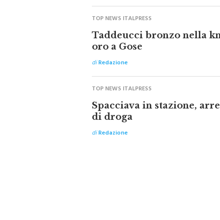
Altre notizie su monrealepress
TOP NEWS ITALPRESS
Taddeucci bronzo nella kn
oro a Gose
di
Redazione
TOP NEWS ITALPRESS
Spacciava in stazione, ar
di droga
di
Redazione