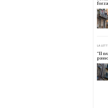
Monre
forza
LA LETT
“Il n
passo