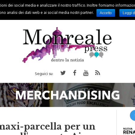
oni dei social media e analizzare il nostro traffico. Inoltre forniamo informazioni s
PALERMO
REGIONE
EVENTI
RUBRICHE
SPORT
no analisi dei dati web e ai social media nostri partner.
Accetto
Leggi d
Seguici su:
maxi-parcella per un