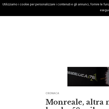
Utilizziamo i cookie per personalizzare i contenuti e gli annunci, fornire le funzi
HOME
CRONACA
eseguo
CRONACA
Monreale, altra 