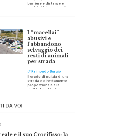
sempre per eliminare
barriere e distanze e
oggi dobbiamo ripartire
per ricostruire certezze
I “macellai”
abusivi e
l’abbandono
selvaggio dei
resti di animali
per strada
di
Raimondo Burgio
Il grado di pulizia di una
strada è direttamente
proporzionale alla
civiltà dei cittadini
TI DA VOI
O