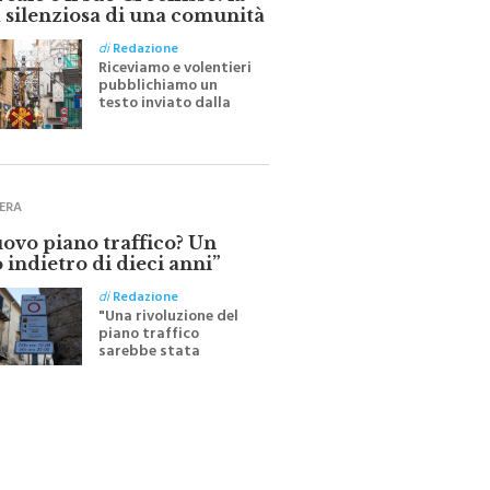
ale e il suo Crocifisso: la
 silenziosa di una comunità
di
Redazione
Riceviamo e volentieri
pubblichiamo un
testo inviato dalla
scrittrice monrealese
Mariella Sapienza
all'indomani della
Festa del Santissimo
Crocifisso
ERA
uovo piano traffico? Un
 indietro di dieci anni”
di
Redazione
"Una rivoluzione del
piano traffico
sarebbe stata
efficace se preceduta
da una rivoluzione
culturale"