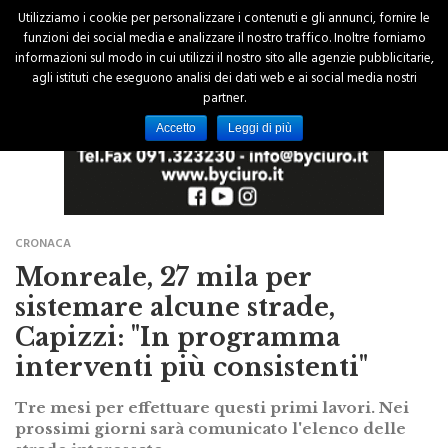
Utilizziamo i cookie per personalizzare i contenuti e gli annunci, fornire le
funzioni dei social media e analizzare il nostro traffico. Inoltre forniamo
informazioni sul modo in cui utilizzi il nostro sito alle agenzie pubblicitarie,
agli istituti che eseguono analisi dei dati web e ai social media nostri
partner.
Accetto
Leggi di più
CRONACA
Monreale, 27 mila per
sistemare alcune strade,
Capizzi: "In programma
interventi più consistenti"
Tre mesi per effettuare questi primi lavori. Nei
prossimi giorni sarà comunicato l'elenco delle
strade interessate