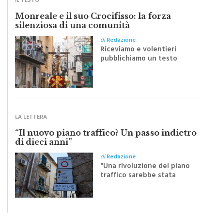
Monreale e il suo Crocifisso: la forza
silenziosa di una comunità
di
Redazione
Riceviamo e volentieri
pubblichiamo un testo
inviato dalla scrittrice
monrealese Mariella
Sapienza all'indomani della
Festa del Santissimo
Crocifisso
LA LETTERA
“Il nuovo piano traffico? Un passo indietro
di dieci anni”
di
Redazione
"Una rivoluzione del piano
traffico sarebbe stata
efficace se preceduta da
una rivoluzione culturale"