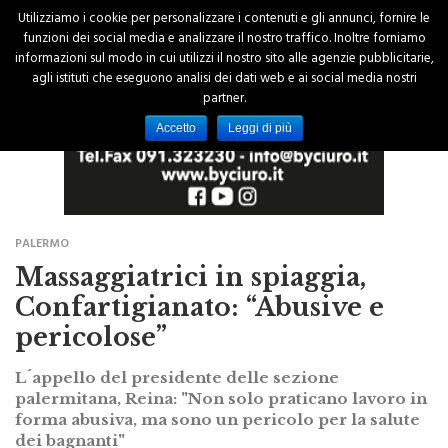
Utilizziamo i cookie per personalizzare i contenuti e gli annunci, fornire le
funzioni dei social media e analizzare il nostro traffico. Inoltre forniamo
informazioni sul modo in cui utilizzi il nostro sito alle agenzie pubblicitarie,
agli istituti che eseguono analisi dei dati web e ai social media nostri
partner.
Accetto
Leggi di più
PALERMO
Massaggiatrici in spiaggia,
Confartigianato: “Abusive e
pericolose”
L´appello del presidente delle sezione
palermitana, Reina: "Non solo praticano lavoro in
forma abusiva, ma sono un pericolo per la salute
dei bagnanti"