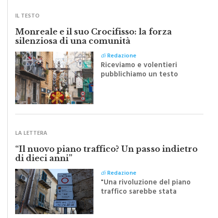
IL TESTO
Monreale e il suo Crocifisso: la forza
silenziosa di una comunità
di
Redazione
Riceviamo e volentieri
pubblichiamo un testo
inviato dalla scrittrice
monrealese Mariella
Sapienza all'indomani della
Festa del Santissimo
Crocifisso
LA LETTERA
“Il nuovo piano traffico? Un passo indietro
di dieci anni”
di
Redazione
"Una rivoluzione del piano
traffico sarebbe stata
efficace se preceduta da
una rivoluzione culturale"