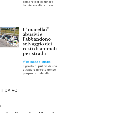
barriere e distanze e
oggi dobbiamo ripartire
per ricostruire certezze
I “macellai”
abusivi e
l’abbandono
selvaggio dei
resti di animali
per strada
di
Raimondo Burgio
Il grado di pulizia di una
strada è direttamente
proporzionale alla
civiltà dei cittadini
TI DA VOI
O
ale e il suo Crocifisso: la