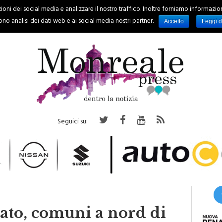
oni dei social media e analizzare il nostro traffico. Inoltre forniamo informazioni s
PALERMO
REGIONE
EVENTI
RUBRICHE
SPORT
no analisi dei dati web e ai social media nostri partner.
Accetto
Leggi d
Seguici su:
Iato, comuni a nord di