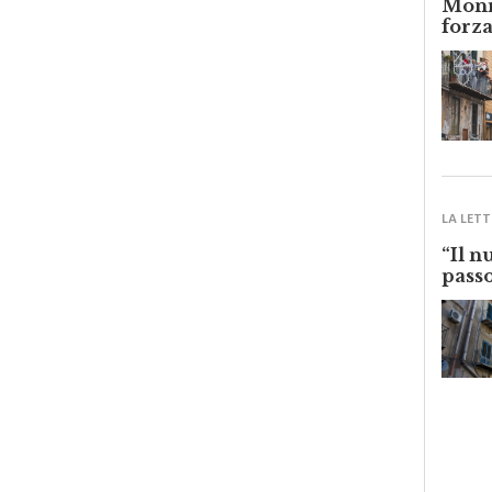
forza
LA LETT
“Il n
passo