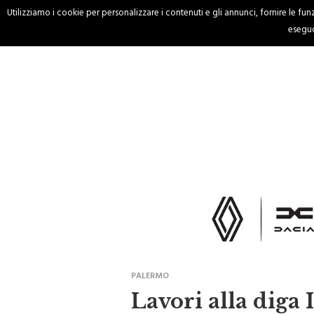
Utilizziamo i cookie per personalizzare i contenuti e gli annunci, fornire le funzi
HOME
CRONACA
eseguo
PALERMO
Lavori alla diga 