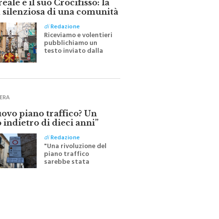
 silenziosa di una comunità
di
Redazione
Riceviamo e volentieri
pubblichiamo un
testo inviato dalla
scrittrice monrealese
Mariella Sapienza
all'indomani della
Festa del Santissimo
Crocifisso
ERA
uovo piano traffico? Un
 indietro di dieci anni”
di
Redazione
"Una rivoluzione del
piano traffico
sarebbe stata
efficace se preceduta
da una rivoluzione
culturale"