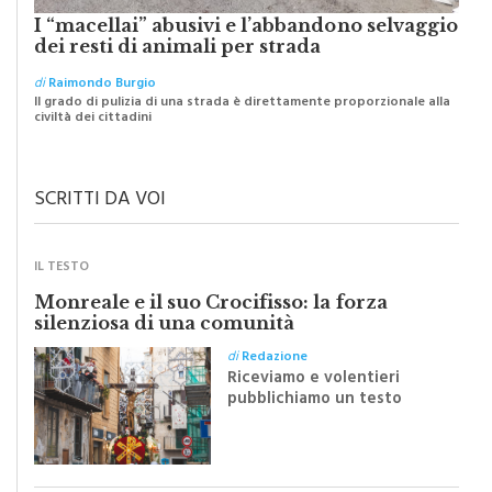
I “macellai” abusivi e l’abbandono selvaggio
dei resti di animali per strada
di
Raimondo Burgio
Il grado di pulizia di una strada è direttamente proporzionale alla
civiltà dei cittadini
SCRITTI DA VOI
IL TESTO
Monreale e il suo Crocifisso: la forza
silenziosa di una comunità
di
Redazione
Riceviamo e volentieri
pubblichiamo un testo
inviato dalla scrittrice
monrealese Mariella
Sapienza all'indomani della