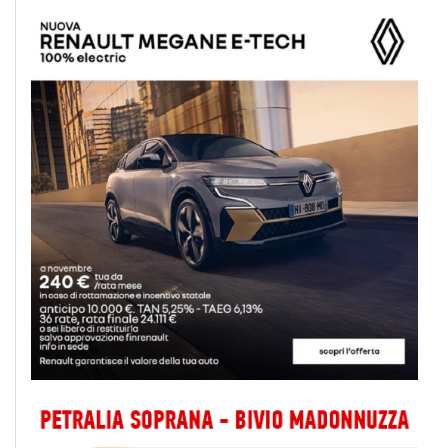
Iscriviti a @MonrealePress