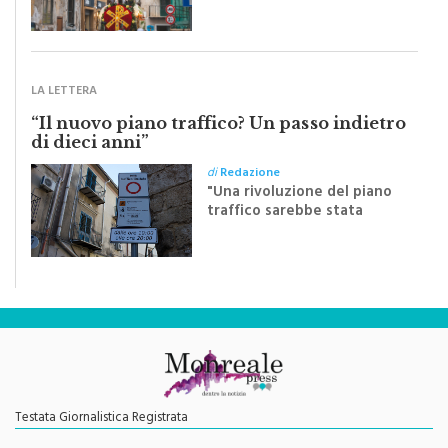
Sapienza all'indomani della
Festa del Santissimo
Crocifisso
LA LETTERA
“Il nuovo piano traffico? Un passo indietro
di dieci anni”
di
Redazione
"Una rivoluzione del piano
traffico sarebbe stata
efficace se preceduta da
una rivoluzione culturale"
Testata Giornalistica Registrata
Autorizzazione del Tribunale di Palermo N. 621/2013