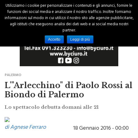
Utilizziamo i cookie per personalizzare i contenuti e gli annunci, fornire le
funzioni dei social media e analizzare il nostro traffico. Inoltre forniamo
informazioni sul modo in cui utilizzi il nostro sito alle agenzie pubblicitarie,
agli istituti che eseguono analisi dei dati web e ai social media nostri
partner.
Accetto
Leggi di più
PALERMO
L'"Arlecchino" di Paolo Rossi al
Biondo di Palermo
Lo spettacolo debutta domani alle 21
di Agnese Ferraro
18 Gennaio 2016 - 00:00
Debutta domani alle ore 21 al Teatro Biondo di