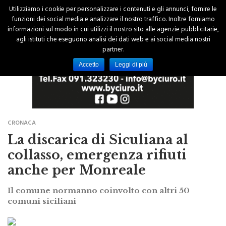
Utilizziamo i cookie per personalizzare i contenuti e gli annunci, fornire le
funzioni dei social media e analizzare il nostro traffico. Inoltre forniamo
informazioni sul modo in cui utilizzi il nostro sito alle agenzie pubblicitarie,
agli istituti che eseguono analisi dei dati web e ai social media nostri
partner.
Accetto
Leggi di più
CRONACA
La discarica di Siculiana al
collasso, emergenza rifiuti
anche per Monreale
Il comune normanno coinvolto con altri 50
comuni siciliani
di Redazione
18 Gennaio 2016 - 00:00