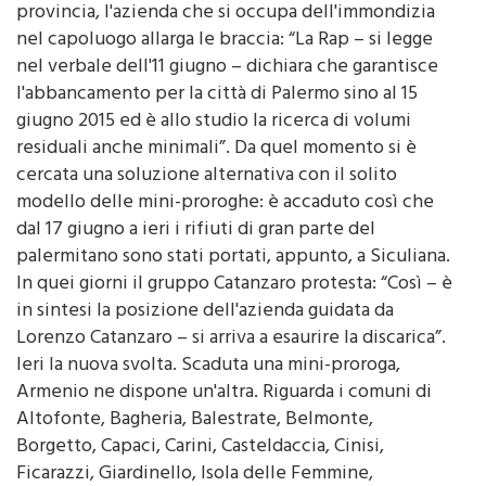
nel capoluogo allarga le braccia: “La Rap – si legge
nel verbale dell'11 giugno – dichiara che garantisce
l'abbancamento per la città di Palermo sino al 15
giugno 2015 ed è allo studio la ricerca di volumi
residuali anche minimali”. Da quel momento si è
cercata una soluzione alternativa con il solito
modello delle mini-proroghe: è accaduto così che
dal 17 giugno a ieri i rifiuti di gran parte del
palermitano sono stati portati, appunto, a Siculiana.
In quei giorni il gruppo Catanzaro protesta: “Così – è
in sintesi la posizione dell'azienda guidata da
Lorenzo Catanzaro – si arriva a esaurire la discarica”.
Ieri la nuova svolta. Scaduta una mini-proroga,
Armenio ne dispone un'altra. Riguarda i comuni di
Altofonte, Bagheria, Balestrate, Belmonte,
Borgetto, Capaci, Carini, Casteldaccia, Cinisi,
Ficarazzi, Giardinello, Isola delle Femmine,
Montelepre, Partinico, Santa Flavia, Terrasini,