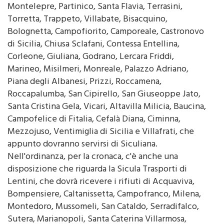
Torretta, Trappeto, Villabate, Bisacquino,
Bolognetta, Campofiorito, Camporeale, Castronovo
di Sicilia, Chiusa Sclafani, Contessa Entellina,
Corleone, Giuliana, Godrano, Lercara Friddi,
Marineo, Misilmeri, Monreale, Palazzo Adriano,
Piana degli Albanesi, Prizzi, Roccamena,
Roccapalumba, San Cipirello, San Giuseoppe Jato,
Santa Cristina Gela, Vicari, Altavilla Milicia, Baucina,
Campofelice di Fitalia, Cefalà Diana, Ciminna,
Mezzojuso, Ventimiglia di Sicilia e Villafrati, che
appunto dovranno servirsi di Siculiana.
Nell'ordinanza, per la cronaca, c'è anche una
disposizione che riguarda la Sicula Trasporti di
Lentini, che dovrà ricevere i rifiuti di Acquaviva,
Bompensiere, Caltanissetta, Campofranco, Milena,
Montedoro, Mussomeli, San Cataldo, Serradifalco,
Sutera, Marianopoli, Santa Caterina Villarmosa,
Vallelunga Pratameno, Villalba, Caccamo,