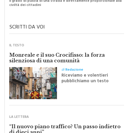
SCRITTI DA VOI
IL TESTO
Monreale e il suo Crocifisso: la forza
silenziosa di una comunità
di
Redazione
Riceviamo e volentieri
pubblichiamo un testo
inviato dalla scrittrice
monrealese Mariella
Sapienza all'indomani della
Festa del Santissimo
Crocifisso
LA LETTERA
“Il nuovo piano traffico? Un passo indietro
di dieci anni”