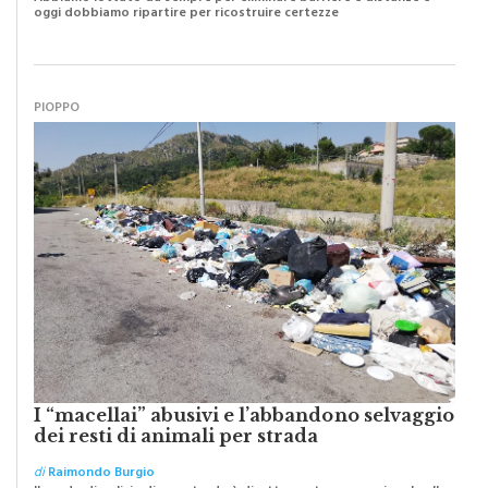
PIOPPO
I “macellai” abusivi e l’abbandono selvaggio
dei resti di animali per strada
di
Raimondo Burgio
Il grado di pulizia di una strada è direttamente proporzionale alla
civiltà dei cittadini