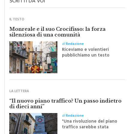
SCRITTI DA VOI
IL TESTO
Monreale e il suo Crocifisso: la forza
silenziosa di una comunità
di
Redazione
Riceviamo e volentieri
pubblichiamo un testo
inviato dalla scrittrice
monrealese Mariella
Sapienza all'indomani della
Festa del Santissimo
Crocifisso
LA LETTERA
“Il nuovo piano traffico? Un passo indietro
di dieci anni”
di
Redazione
"Una rivoluzione del piano