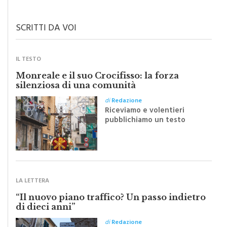
civiltà dei cittadini
SCRITTI DA VOI
IL TESTO
Monreale e il suo Crocifisso: la forza
silenziosa di una comunità
di
Redazione
Riceviamo e volentieri
pubblichiamo un testo
inviato dalla scrittrice
monrealese Mariella
Sapienza all'indomani della
Festa del Santissimo
Crocifisso
LA LETTERA
“Il nuovo piano traffico? Un passo indietro
di dieci anni”