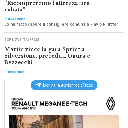
Overland, il comune di Monreale:
“Ricompreremo l’attrezzatura
rubata”
di
Redazione
Lo ha fatto sapere il consigliere comunale Flavio Pillitter
TOP NEWS ITALPRESS
Martin vince la gara Sprint a
Silverstone, preceduti Ogura e
Bezzecchi
di
Redazione
Iscriviti a @MonrealePress