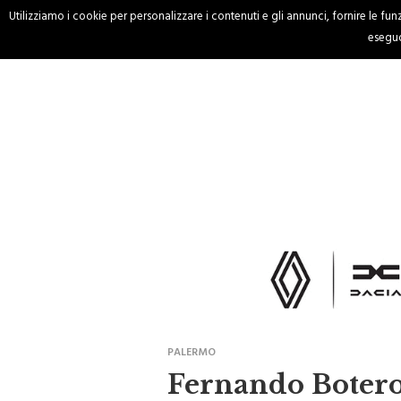
Utilizziamo i cookie per personalizzare i contenuti e gli annunci, fornire le funzi
HOME
CRONACA
eseguo
PALERMO
Fernando Botero 