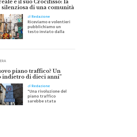
 silenziosa di una comunità
di
Redazione
Riceviamo e volentieri
pubblichiamo un
testo inviato dalla
scrittrice monrealese
Mariella Sapienza
all'indomani della
Festa del Santissimo
Crocifisso
ERA
uovo piano traffico? Un
 indietro di dieci anni”
di
Redazione
"Una rivoluzione del
piano traffico
sarebbe stata
efficace se preceduta
da una rivoluzione
culturale"