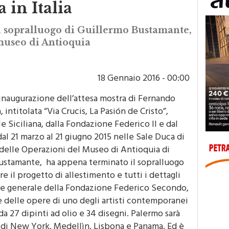
 in Italia
l sopralluogo di Guillermo Bustamante,
museo di Antioquia
18 Gennaio 2016 - 00:00
inaugurazione dell’attesa mostra di Fernando
, intitolata “Via Crucis, La Pasión de Cristo”,
 Siciliana, dalla Fondazione Federico II e dal
al 21 marzo al 21 giugno 2015 nelle Sale Duca di
 delle Operazioni del Museo di Antioquia di
ustamante, ha appena terminato il sopralluogo
e il progetto di allestimento e tutti i dettagli
tore generale della Fondazione Federico Secondo,
 delle opere di uno degli artisti contemporanei
da 27 dipinti ad olio e 34 disegni. Palermo sarà
e di New York, Medellìn, Lisbona e Panama. Ed è