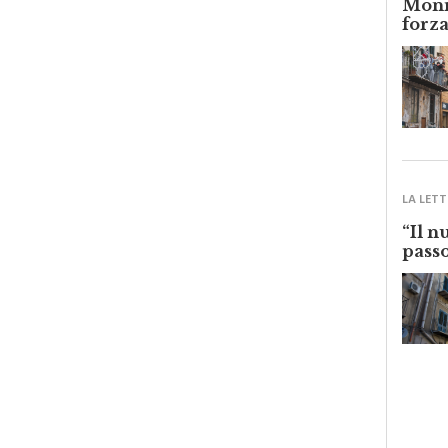
forza
LA LETT
“Il n
passo