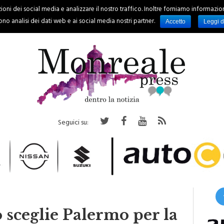
oni dei social media e analizzare il nostro traffico. Inoltre forniamo informazioni s
PALERMO
REGIONE
EVENTI
RUBRICHE
SPORT
no analisi dei dati web e ai social media nostri partner.
Accetto
Leggi d
Seguici su:
sceglie Palermo per la