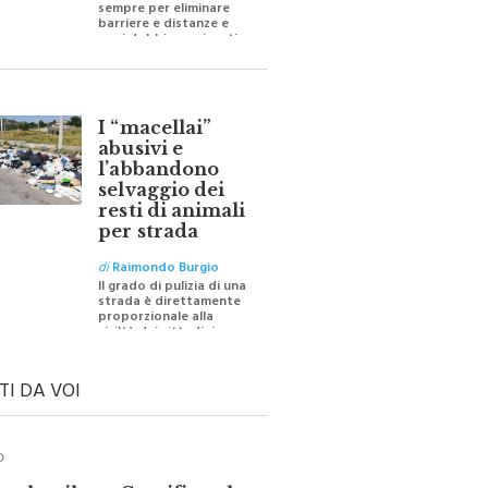
barriere e distanze e
oggi dobbiamo ripartire
per ricostruire certezze
I “macellai”
abusivi e
l’abbandono
selvaggio dei
resti di animali
per strada
di
Raimondo Burgio
Il grado di pulizia di una
strada è direttamente
proporzionale alla
civiltà dei cittadini
TI DA VOI
O
ale e il suo Crocifisso: la