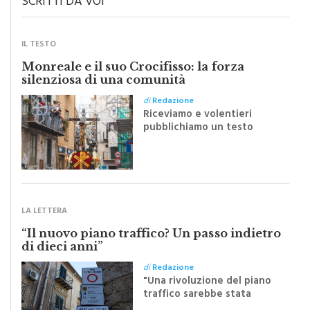
IL TESTO
Monreale e il suo Crocifisso: la forza
silenziosa di una comunità
di
Redazione
Riceviamo e volentieri
pubblichiamo un testo
inviato dalla scrittrice
monrealese Mariella
Sapienza all'indomani della
Festa del Santissimo
Crocifisso
LA LETTERA
“Il nuovo piano traffico? Un passo indietro
di dieci anni”
di
Redazione
"Una rivoluzione del piano
traffico sarebbe stata
efficace se preceduta da
una rivoluzione culturale"