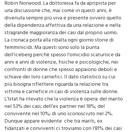
una discussione che, mai come in questi anni, è
divenuta sempre più viva e presente ovvero quello
della dipendenza affettiva da una relazione e nella
stragrande maggioranza dei casi dal proprio uomo.
La cronaca porta alla ribalta ogni giorno storie di
femminicidi. Ma questi sono solo la punta
dell’iceberg perchè spesso l’omicidio scaturisce da
anni e anni di violenze, fisiche e psicologiche, nei
confronti di donne che spesso appaiono deboli e
schiave dei loro carnefici. Il dato statistico su cui
più bisogna riflettere riguarda la relazione tra
vittima e carnefice in casi di violenza sulle donne.
L’Istat ha rilevato che la violenza è opera: del marito
nel 53% dei casi; dell’ex partner nel 18%; del
convivente nel 10%; di uno sconosciuto nel 2%.
Dunque appare evidente che tra mariti, ex
fidanzati e conviventi ci troviamo con l’81% dei casi
di violenza sulle donne ad opera di uomini con cui