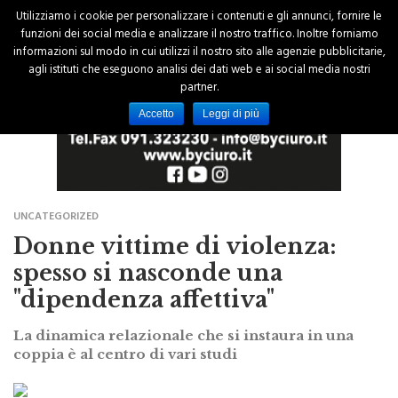
Utilizziamo i cookie per personalizzare i contenuti e gli annunci, fornire le
funzioni dei social media e analizzare il nostro traffico. Inoltre forniamo
informazioni sul modo in cui utilizzi il nostro sito alle agenzie pubblicitarie,
agli istituti che eseguono analisi dei dati web e ai social media nostri
partner.
Accetto
Leggi di più
UNCATEGORIZED
Donne vittime di violenza:
spesso si nasconde una
"dipendenza affettiva"
La dinamica relazionale che si instaura in una
coppia è al centro di vari studi
di Federica La Scala
18 Gennaio 2016 - 00:00