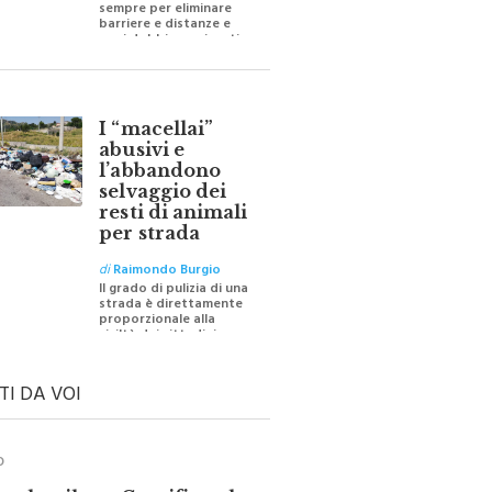
barriere e distanze e
oggi dobbiamo ripartire
per ricostruire certezze
I “macellai”
abusivi e
l’abbandono
selvaggio dei
resti di animali
per strada
di
Raimondo Burgio
Il grado di pulizia di una
strada è direttamente
proporzionale alla
civiltà dei cittadini
TI DA VOI
O
ale e il suo Crocifisso: la