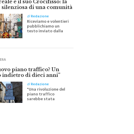
 silenziosa di una comunità
di
Redazione
Riceviamo e volentieri
pubblichiamo un
testo inviato dalla
scrittrice monrealese
Mariella Sapienza
all'indomani della
Festa del Santissimo
Crocifisso
ERA
uovo piano traffico? Un
 indietro di dieci anni”
di
Redazione
"Una rivoluzione del
piano traffico
sarebbe stata
efficace se preceduta
da una rivoluzione
culturale"