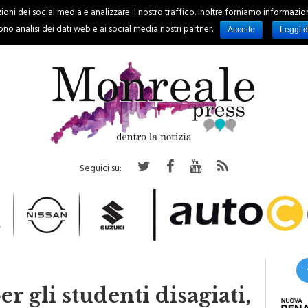
oni dei social media e analizzare il nostro traffico. Inoltre forniamo informazioni s
PALERMO
REGIONE
EVENTI
RUBRICHE
SPORT
no analisi dei dati web e ai social media nostri partner.
Accetto
Leggi d
Seguici su:
er gli studenti disagiati,