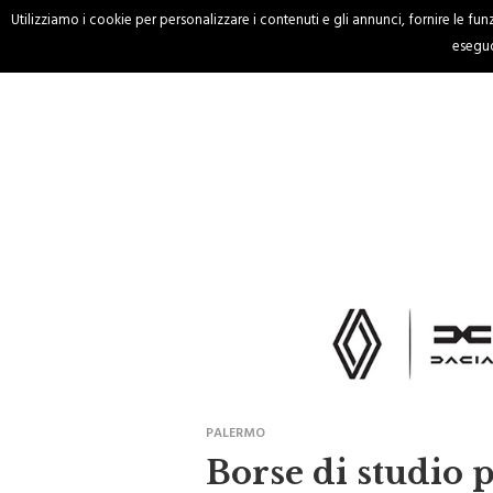
Utilizziamo i cookie per personalizzare i contenuti e gli annunci, fornire le funzi
HOME
CRONACA
eseguo
PALERMO
Borse di studio p