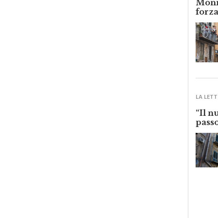
forza
LA LETT
“Il n
passo