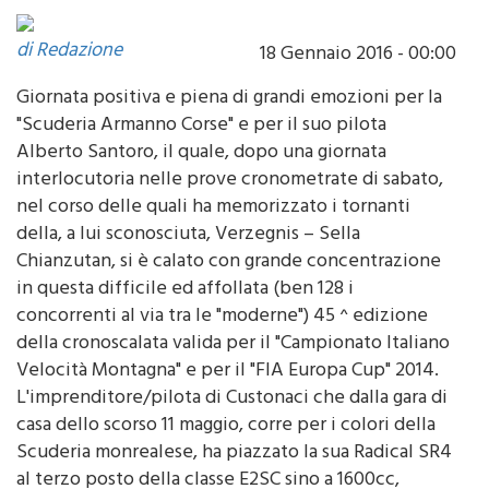
di Redazione
18 Gennaio 2016 - 00:00
Giornata positiva e piena di grandi emozioni per la
"Scuderia Armanno Corse" e per il suo pilota
Alberto Santoro, il quale, dopo una giornata
interlocutoria nelle prove cronometrate di sabato,
nel corso delle quali ha memorizzato i tornanti
della, a lui sconosciuta, Verzegnis – Sella
Chianzutan, si è calato con grande concentrazione
in questa difficile ed affollata (ben 128 i
concorrenti al via tra le "moderne") 45 ^ edizione
della cronoscalata valida per il "Campionato Italiano
Velocità Montagna" e per il "FIA Europa Cup" 2014.
L'imprenditore/pilota di Custonaci che dalla gara di
casa dello scorso 11 maggio, corre per i colori della
Scuderia monrealese, ha piazzato la sua Radical SR4
al terzo posto della classe E2SC sino a 1600cc,
davanti a lui la Radical SR4 dell'imprendibile Achille