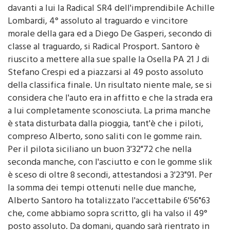
Lombardi, 4° assoluto al traguardo e vincitore
morale della gara ed a Diego De Gasperi, secondo di
classe al traguardo, si Radical Prosport. Santoro è
riuscito a mettere alla sue spalle la Osella PA 21 J di
Stefano Crespi ed a piazzarsi al 49 posto assoluto
della classifica finale. Un risultato niente male, se si
considera che l'auto era in affitto e che la strada era
a lui completamente sconosciuta. La prima manche
è stata disturbata dalla pioggia, tant'è che i piloti,
compreso Alberto, sono saliti con le gomme rain.
Per il pilota siciliano un buon 3'32"72 che nella
seconda manche, con l'asciutto e con le gomme slik
è sceso di oltre 8 secondi, attestandosi a 3'23"91. Per
la somma dei tempi ottenuti nelle due manche,
Alberto Santoro ha totalizzato l'accettabile 6'56"63
che, come abbiamo sopra scritto, gli ha valso il 49°
posto assoluto. Da domani, quando sarà rientrato in
Sicilia, la sua mente e la sua concentrazione,