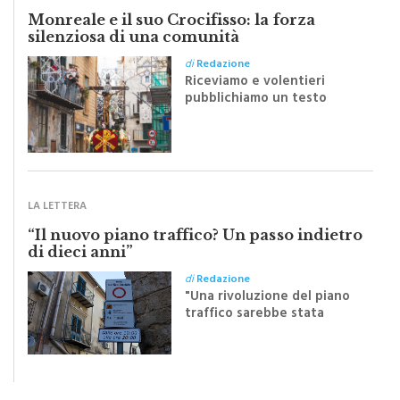
silenziosa di una comunità
di
Redazione
Riceviamo e volentieri
pubblichiamo un testo
inviato dalla scrittrice
monrealese Mariella
Sapienza all'indomani della
Festa del Santissimo
Crocifisso
LA LETTERA
“Il nuovo piano traffico? Un passo indietro
di dieci anni”
di
Redazione
"Una rivoluzione del piano
traffico sarebbe stata
efficace se preceduta da
una rivoluzione culturale"