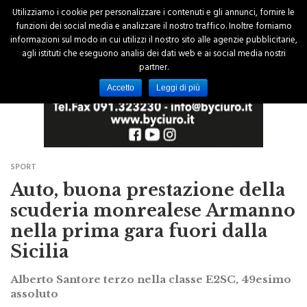
Utilizziamo i cookie per personalizzare i contenuti e gli annunci, fornire le
funzioni dei social media e analizzare il nostro traffico. Inoltre forniamo
informazioni sul modo in cui utilizzi il nostro sito alle agenzie pubblicitarie,
agli istituti che eseguono analisi dei dati web e ai social media nostri
partner.
Accetto
Leggi di più
SPORT
Auto, buona prestazione della
scuderia monrealese Armanno
nella prima gara fuori dalla
Sicilia
Alberto Santore terzo nella classe E2SC, 49esimo
assoluto