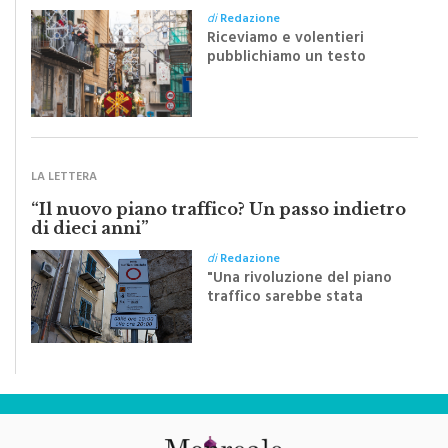
silenziosa di una comunità
di
Redazione
Riceviamo e volentieri
pubblichiamo un testo
inviato dalla scrittrice
monrealese Mariella
Sapienza all'indomani della
Festa del Santissimo
Crocifisso
LA LETTERA
“Il nuovo piano traffico? Un passo indietro
di dieci anni”
di
Redazione
"Una rivoluzione del piano
traffico sarebbe stata
efficace se preceduta da
una rivoluzione culturale"