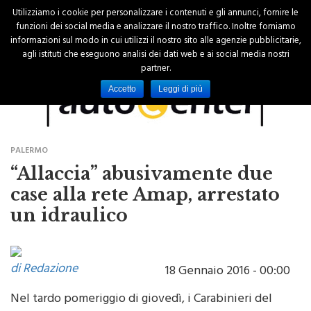
Utilizziamo i cookie per personalizzare i contenuti e gli annunci, fornire le
funzioni dei social media e analizzare il nostro traffico. Inoltre forniamo
informazioni sul modo in cui utilizzi il nostro sito alle agenzie pubblicitarie,
agli istituti che eseguono analisi dei dati web e ai social media nostri
partner.
Accetto
Leggi di più
PALERMO
“Allaccia” abusivamente due
case alla rete Amap, arrestato
un idraulico
di Redazione
18 Gennaio 2016 - 00:00