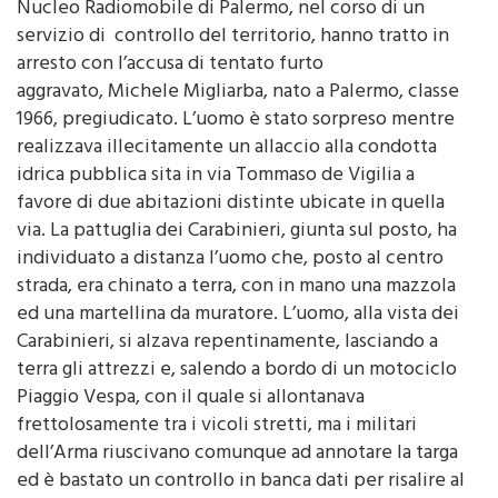
Nel tardo pomeriggio di giovedì, i Carabinieri del
Nucleo Radiomobile di Palermo, nel corso di un
servizio di controllo del territorio, hanno tratto in
arresto con l’accusa di tentato furto
aggravato, Michele Migliarba, nato a Palermo, classe
1966, pregiudicato. L’uomo è stato sorpreso mentre
realizzava illecitamente un allaccio alla condotta
idrica pubblica sita in via Tommaso de Vigilia a
favore di due abitazioni distinte ubicate in quella
via. La pattuglia dei Carabinieri, giunta sul posto, ha
individuato a distanza l’uomo che, posto al centro
strada, era chinato a terra, con in mano una mazzola
ed una martellina da muratore. L’uomo, alla vista dei
Carabinieri, si alzava repentinamente, lasciando a
terra gli attrezzi e, salendo a bordo di un motociclo
Piaggio Vespa, con il quale si allontanava
frettolosamente tra i vicoli stretti, ma i militari
dell’Arma riuscivano comunque ad annotare la targa