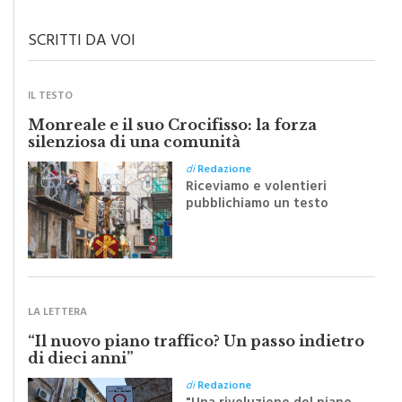
SCRITTI DA VOI
IL TESTO
Monreale e il suo Crocifisso: la forza
silenziosa di una comunità
di
Redazione
Riceviamo e volentieri
pubblichiamo un testo
inviato dalla scrittrice
monrealese Mariella
Sapienza all'indomani della
Festa del Santissimo
Crocifisso
LA LETTERA
“Il nuovo piano traffico? Un passo indietro
di dieci anni”
di
Redazione
"Una rivoluzione del piano
traffico sarebbe stata