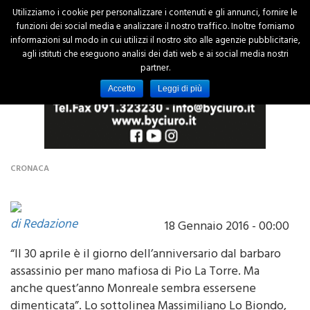
Utilizziamo i cookie per personalizzare i contenuti e gli annunci, fornire le
funzioni dei social media e analizzare il nostro traffico. Inoltre forniamo
informazioni sul modo in cui utilizzi il nostro sito alle agenzie pubblicitarie,
agli istituti che eseguono analisi dei dati web e ai social media nostri
partner.
Accetto
Leggi di più
CRONACA
di Redazione
18 Gennaio 2016 - 00:00
“Il 30 aprile è il giorno dell’anniversario dal barbaro
assassinio per mano mafiosa di Pio La Torre. Ma
anche quest’anno Monreale sembra essersene
dimenticata”. Lo sottolinea Massimiliano Lo Biondo,
consigliere comunale del Pd. Una data che