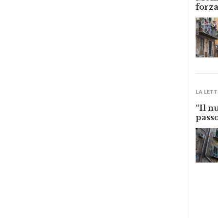
Monre
forza
LA LETT
“Il n
passo