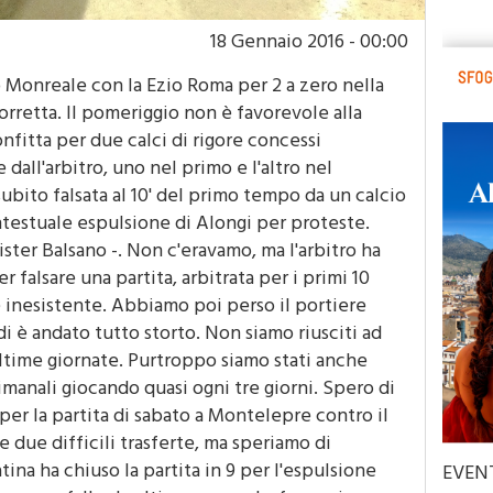
18 Gennaio 2016 - 00:00
o Monreale con la Ezio Roma per 2 a zero nella
rretta. Il pomeriggio non è favorevole alla
nfitta per due calci di rigore concessi
all'arbitro, uno nel primo e l'altro nel
ubito falsata al 10' del primo tempo da un calcio
ntestuale espulsione di Alongi per proteste.
ister Balsano -. Non c'eravamo, ma l'arbitro ha
 falsare una partita, arbitrata per i primi 10
e inesistente. Abbiamo poi perso il portiere
i è andato tutto storto. Non siamo riusciti ad
ultime giornate. Purtroppo siamo stati anche
timanali giocando quasi ogni tre giorni. Spero di
er la partita di sabato a Montelepre contro il
e due difficili trasferte, ma speriamo di
ina ha chiuso la partita in 9 per l'espulsione
EVEN