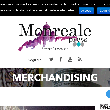
oni dei social media e analizzare il nostro traffico. Inoltre forniamo informazioni s
PALERMO
REGIONE
EVENTI
RUBRICHE
SPORT
no analisi dei dati web e ai social media nostri partner.
Accetto
Leggi d
Seguici su: