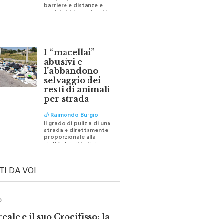
sempre per eliminare
barriere e distanze e
oggi dobbiamo ripartire
per ricostruire certezze
I “macellai”
abusivi e
l’abbandono
selvaggio dei
resti di animali
per strada
di
Raimondo Burgio
Il grado di pulizia di una
strada è direttamente
proporzionale alla
civiltà dei cittadini
TI DA VOI
O