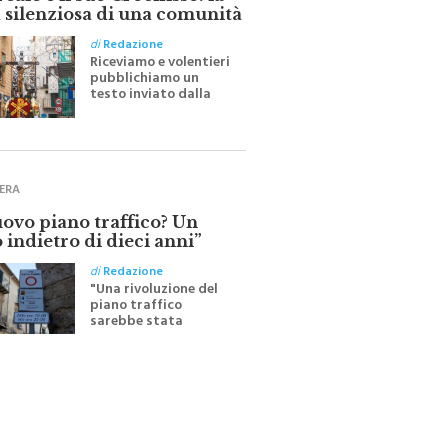
ale e il suo Crocifisso: la
 silenziosa di una comunità
di
Redazione
Riceviamo e volentieri
pubblichiamo un
testo inviato dalla
scrittrice monrealese
Mariella Sapienza
all'indomani della
Festa del Santissimo
Crocifisso
ERA
uovo piano traffico? Un
 indietro di dieci anni”
di
Redazione
"Una rivoluzione del
piano traffico
sarebbe stata
efficace se preceduta
da una rivoluzione
culturale"