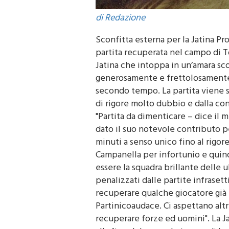
di Redazione
Sconfitta esterna per la Jatina Pr
partita recuperata nel campo di To
Jatina che intoppa in un’amara sco
generosamente e frettolosamente d
secondo tempo. La partita viene s
di rigore molto dubbio e dalla co
"Partita da dimenticare – dice il m
dato il suo notevole contributo per
minuti a senso unico fino al rigor
Campanella per infortunio e quind
essere la squadra brillante delle 
penalizzati dalle partite infraset
recuperare qualche giocatore già p
Partinicoaudace. Ci aspettano altr
recuperare forze ed uomini". La Jat