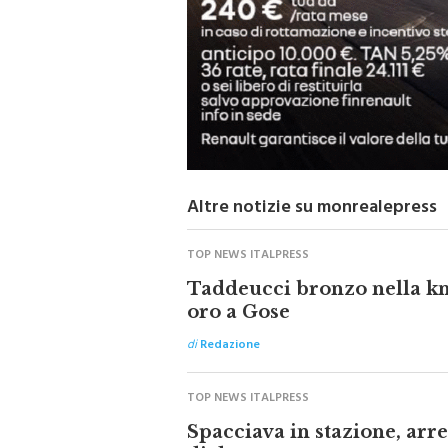
Altre notizie su monrealepress
TOP NEWS ITALPRESS
Taddeucci bronzo nella kn
oro a Gose
di
Redazione
TOP NEWS ITALPRESS
Spacciava in stazione, ar