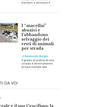
sempre per eliminare
barriere e distanze e
oggi dobbiamo ripartire
per ricostruire certezze
I “macellai”
abusivi e
l’abbandono
selvaggio dei
resti di animali
per strada
di
Raimondo Burgio
Il grado di pulizia di una
strada è direttamente
proporzionale alla
civiltà dei cittadini
TI DA VOI
O