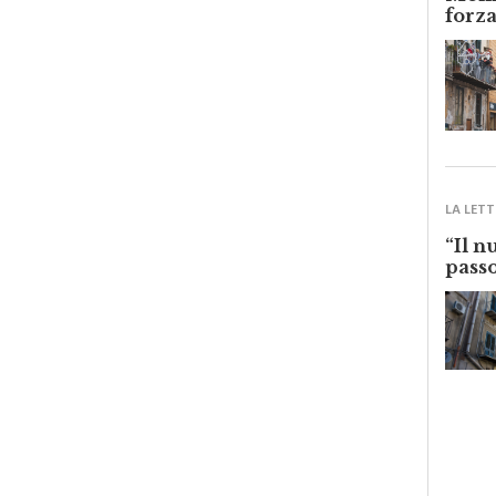
Monre
forza
LA LETT
“Il n
passo