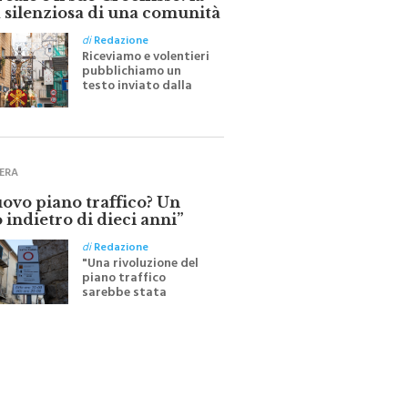
ale e il suo Crocifisso: la
 silenziosa di una comunità
di
Redazione
Riceviamo e volentieri
pubblichiamo un
testo inviato dalla
scrittrice monrealese
Mariella Sapienza
all'indomani della
Festa del Santissimo
Crocifisso
ERA
uovo piano traffico? Un
 indietro di dieci anni”
di
Redazione
"Una rivoluzione del
piano traffico
sarebbe stata
efficace se preceduta
da una rivoluzione
culturale"