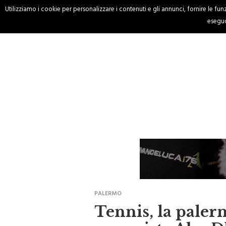
Utilizziamo i cookie per personalizzare i contenuti e gli annunci, fornire le funzi
HOME
CRONACA
eseguo
PALERMO
Tennis, la paler