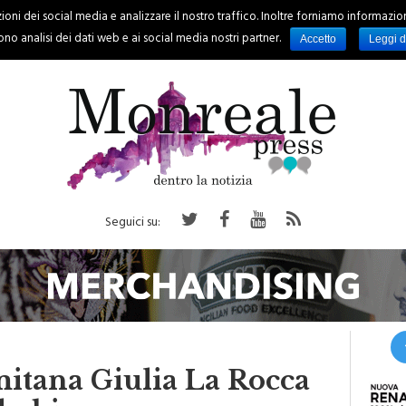
oni dei social media e analizzare il nostro traffico. Inoltre forniamo informazioni s
PALERMO
REGIONE
EVENTI
RUBRICHE
SPORT
no analisi dei dati web e ai social media nostri partner.
Accetto
Leggi d
Seguici su:
mitana Giulia La Rocca