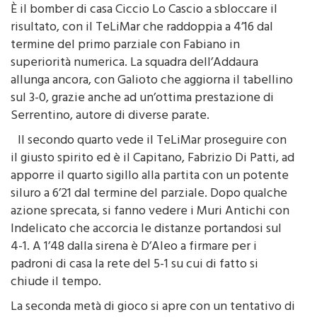
reazione nel complesso è stata buona.
È il bomber di casa Ciccio Lo Cascio a sbloccare il
risultato, con il TeLiMar che raddoppia a 4’16 dal
termine del primo parziale con Fabiano in
superiorità numerica. La squadra dell’Addaura
allunga ancora, con Galioto che aggiorna il tabellino
sul 3-0, grazie anche ad un’ottima prestazione di
Serrentino, autore di diverse parate.
Il secondo quarto vede il TeLiMar proseguire con
il giusto spirito ed è il Capitano, Fabrizio Di Patti, ad
apporre il quarto sigillo alla partita con un potente
siluro a 6’21 dal termine del parziale. Dopo qualche
azione sprecata, si fanno vedere i Muri Antichi con
Indelicato che accorcia le distanze portandosi sul
4-1. A 1’48 dalla sirena è D’Aleo a firmare per i
padroni di casa la rete del 5-1 su cui di fatto si
chiude il tempo.