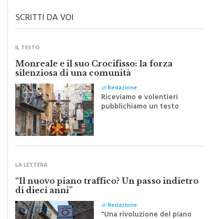
SCRITTI DA VOI
IL TESTO
Monreale e il suo Crocifisso: la forza
silenziosa di una comunità
di
Redazione
Riceviamo e volentieri
pubblichiamo un testo
inviato dalla scrittrice
monrealese Mariella
Sapienza all'indomani della
Festa del Santissimo
Crocifisso
LA LETTERA
“Il nuovo piano traffico? Un passo indietro
di dieci anni”
di
Redazione