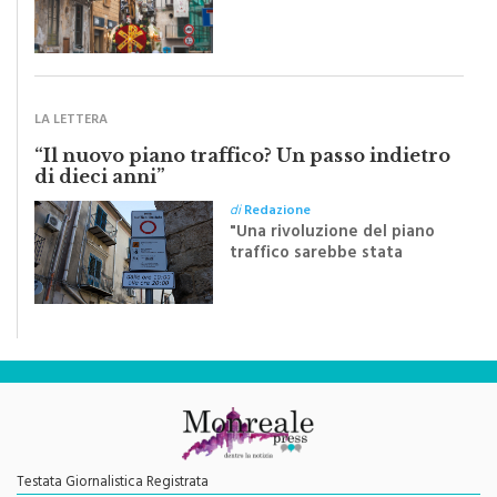
pubblichiamo un testo
inviato dalla scrittrice
monrealese Mariella
Sapienza all'indomani della
Festa del Santissimo
Crocifisso
LA LETTERA
“Il nuovo piano traffico? Un passo indietro
di dieci anni”
di
Redazione
"Una rivoluzione del piano
traffico sarebbe stata
efficace se preceduta da
una rivoluzione culturale"