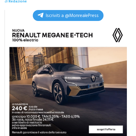
di
Redazione
Iscriviti a @MonrealePress