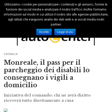
Utilizziamo i cookie per personalizzare i contenuti e gli annunci, fornire le
funzioni dei social media e analizzare il nostro traffico. Inoltre forniamo
informazioni sul modo in cui utilizzi il nostro sito alle agenzie pubblicitarie,
agli istituti che eseguono analisi dei dati web e ai social media nostri
partner.
Accetto
Leggi di più
CRONACA
Monreale, il pass per il
parcheggio dei disabili lo
consegnano i vigili a
domicilio
Iniziativa del comando: chi ne avrà diritto
riceverà tutto direttamente a casa