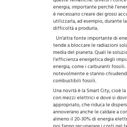
energia, importante perchè l’ener
è necessario creare dei grossi ac
utilizzarla, ad esempio, durante l
difficoltà a produrla.
Un’altra fonte importante di ener
tende a bloccare le radiazioni so
media del pianeta. Quali le soluz
l’efficienza energetica degli impia
energia, come i carburanti fossili. 
notevolmente e stanno chiudendo l
combustibili fossili.
Una novità è la Smart City, cioè l
con mezzi elettrici e dove si dovr
appropriato, che riduca le dispersi
annoverano anche le caldaie a co
almeno il 20-30% di energia elettr
poi fanno recuperare i costi nel 