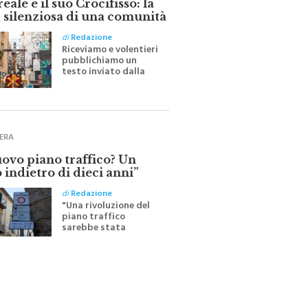
 silenziosa di una comunità
di
Redazione
Riceviamo e volentieri
pubblichiamo un
testo inviato dalla
scrittrice monrealese
Mariella Sapienza
all'indomani della
Festa del Santissimo
Crocifisso
ERA
uovo piano traffico? Un
 indietro di dieci anni”
di
Redazione
"Una rivoluzione del
piano traffico
sarebbe stata
efficace se preceduta
da una rivoluzione
culturale"