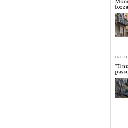
forza
LA LETT
“Il n
passo