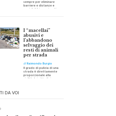
barriere e distanze e
oggi dobbiamo ripartire
per ricostruire certezze
I “macellai”
abusivi e
l’abbandono
selvaggio dei
resti di animali
per strada
di
Raimondo Burgio
Il grado di pulizia di una
strada è direttamente
proporzionale alla
civiltà dei cittadini
TI DA VOI
O
ale e il suo Crocifisso: la