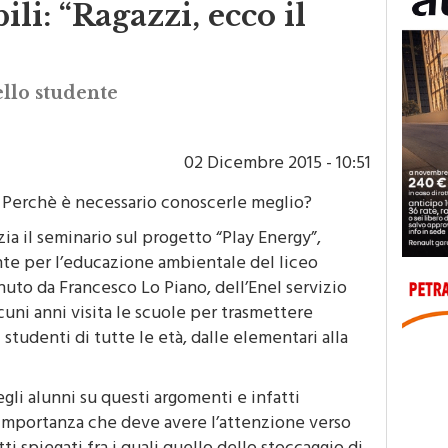
li: “Ragazzi, ecco il
ello studente
02 Dicembre 2015 - 10:51
? Perchè è necessario conoscerle meglio?
a il seminario sul progetto “Play Energy”,
nte per l’educazione ambientale del liceo
enuto da Francesco Lo Piano, dell’Enel servizio
cuni anni visita le scuole per trasmettere
tudenti di tutte le età, dalle elementari alla
egli alunni su questi argomenti e infatti
l’importanza che deve avere l’attenzione verso
i spiegati fra i quali quello dello stoccaggio di