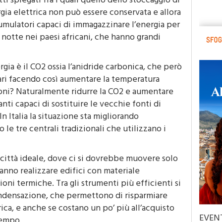
gia elettrica non può essere conservata e allora
cumulatori capaci di immagazzinare l’energia per
a notte nei paesi africani, che hanno grandi
gia è il CO2 ossia l’anidride carbonica, che però
lari facendo così aumentare la temperatura
ioni? Naturalmente ridurre la CO2 e aumentare
nti capaci di sostituire le vecchie fonti di
In Italia la situazione sta migliorando
e tre centrali tradizionali che utilizzano i
a città ideale, dove ci si dovrebbe muovere solo
anno realizzare edifici con materiale
oni termiche. Tra gli strumenti più efficienti si
ndensazione, che permettono di risparmiare
ica, e anche se costano un po’ più all’acquisto
EVEN
tempo.