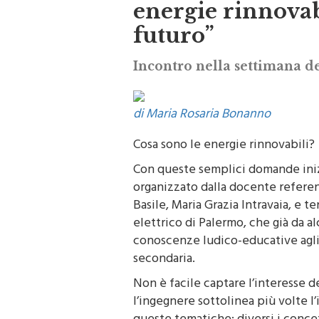
energie rinnovabi
futuro”
Incontro nella settimana d
di Maria Rosaria Bonanno
Cosa sono le energie rinnovabili
Con queste semplici domande inizi
organizzato dalla docente refere
Basile, Maria Grazia Intravaia, e t
elettrico di Palermo, che già da al
conoscenze ludico-educative agli s
secondaria.
Non è facile captare l’interesse d
l’ingegnere sottolinea più volte 
queste tematiche: diversi i concett