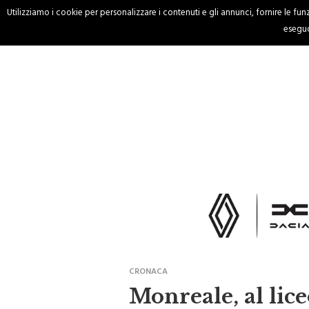
Utilizziamo i cookie per personalizzare i contenuti e gli annunci, fornire le funzi
HOME
CRONACA
eseguo
CRONACA
Monreale, al lice