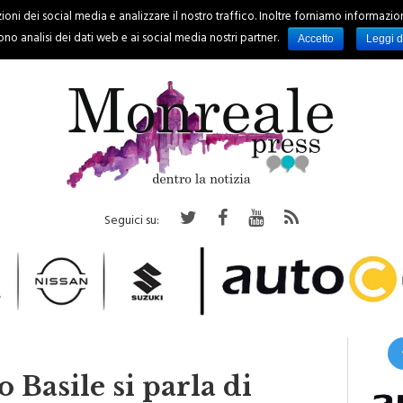
oni dei social media e analizzare il nostro traffico. Inoltre forniamo informazioni s
PALERMO
REGIONE
EVENTI
RUBRICHE
SPORT
no analisi dei dati web e ai social media nostri partner.
Accetto
Leggi d
Seguici su:
o Basile si parla di