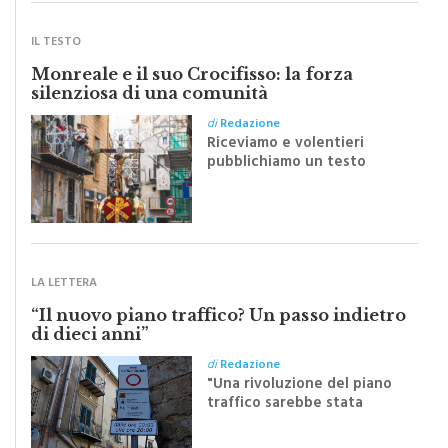
IL TESTO
Monreale e il suo Crocifisso: la forza
silenziosa di una comunità
di
Redazione
Riceviamo e volentieri
pubblichiamo un testo
inviato dalla scrittrice
monrealese Mariella
Sapienza all'indomani della
Festa del Santissimo
Crocifisso
LA LETTERA
“Il nuovo piano traffico? Un passo indietro
di dieci anni”
di
Redazione
"Una rivoluzione del piano
traffico sarebbe stata
efficace se preceduta da
una rivoluzione culturale"