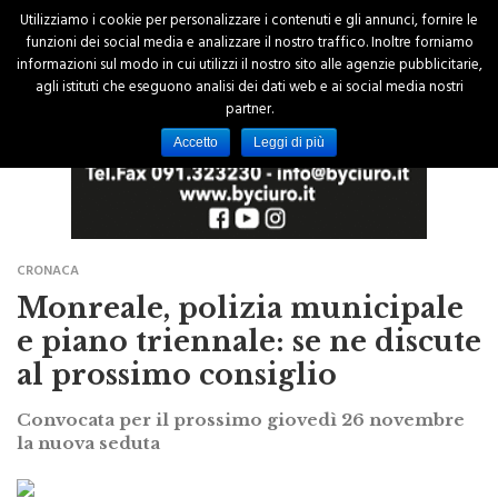
Utilizziamo i cookie per personalizzare i contenuti e gli annunci, fornire le
funzioni dei social media e analizzare il nostro traffico. Inoltre forniamo
informazioni sul modo in cui utilizzi il nostro sito alle agenzie pubblicitarie,
agli istituti che eseguono analisi dei dati web e ai social media nostri
partner.
Accetto
Leggi di più
CRONACA
Monreale, polizia municipale
e piano triennale: se ne discute
al prossimo consiglio
Convocata per il prossimo giovedì 26 novembre
la nuova seduta
di Redazione
19 Novembre 2015 - 15:00