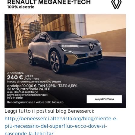
Leggi tutto il post sul blog Benesserci:
http://beneesserci.altervista.org/blog/niente-e-
piu-necessario-del-superfluo-ecco-dove-si-
nasconde-la-felicita/