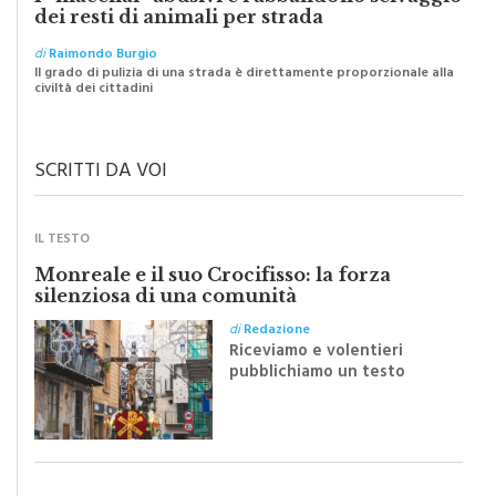
di
Raimondo Burgio
Il grado di pulizia di una strada è direttamente proporzionale alla
civiltà dei cittadini
SCRITTI DA VOI
IL TESTO
Monreale e il suo Crocifisso: la forza
silenziosa di una comunità
di
Redazione
Riceviamo e volentieri
pubblichiamo un testo
inviato dalla scrittrice
monrealese Mariella
Sapienza all'indomani della
Festa del Santissimo
Crocifisso
LA LETTERA