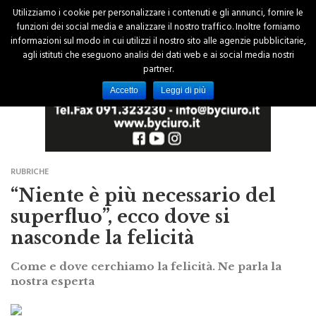
Utilizziamo i cookie per personalizzare i contenuti e gli annunci, fornire le
funzioni dei social media e analizzare il nostro traffico. Inoltre forniamo
informazioni sul modo in cui utilizzi il nostro sito alle agenzie pubblicitarie,
agli istituti che eseguono analisi dei dati web e ai social media nostri
partner.
Accetto
Leggi di più
RUBRICHE
“Niente è più necessario del
superfluo”, ecco dove si
nasconde la felicità
Come e dove cerchiamo la felicità. Ne parla la
nostra esperta
di Federica La Scala
09 Maggio 2015 - 10:11