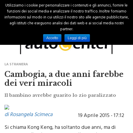
Utilizziamo i cookie per personalizzare i contenuti e gli annunci, fornire le
funzioni dei social media e analizzare il nostro traffico. Inoltre forniamo
informazioni sul modo in cui utilizzi il nostro sito alle agenzie pubblicitarie,
agli istituti che eseguono analisi dei dati web e ai social media nostri
partner.
Accetto
Leggi di più
LA STRANIERA
Cambogia, a due anni farebbe
dei veri miracoli
Il bambino avrebbe guarito lo zio paralizzato
di Rosangela Scimeca
19 Aprile 2015 - 17:12