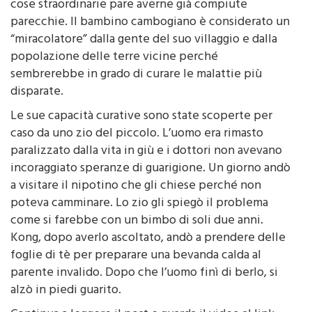
Si chiama Kong Keng, ha soltanto due anni, ma di
cose straordinarie pare averne già compiute
parecchie. Il bambino cambogiano è considerato un
“miracolatore” dalla gente del suo villaggio e dalla
popolazione delle terre vicine perché
sembrerebbe in grado di curare le malattie più
disparate.
Le sue capacità curative sono state scoperte per
caso da uno zio del piccolo. L’uomo era rimasto
paralizzato dalla vita in giù e i dottori non avevano
incoraggiato speranze di guarigione. Un giorno andò
a visitare il nipotino che gli chiese perché non
poteva camminare. Lo zio gli spiegò il problema
come si farebbe con un bimbo di soli due anni.
Kong, dopo averlo ascoltato, andò a prendere delle
foglie di tè per preparare una bevanda calda al
parente invalido. Dopo che l’uomo finì di berlo, si
alzò in piedi guarito.