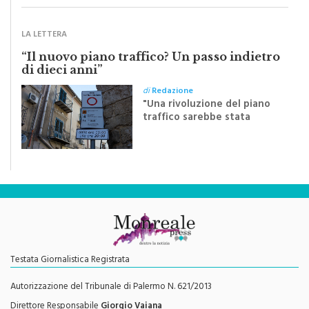
Sapienza all'indomani della
Festa del Santissimo
Crocifisso
LA LETTERA
“Il nuovo piano traffico? Un passo indietro
di dieci anni”
di
Redazione
"Una rivoluzione del piano
traffico sarebbe stata
efficace se preceduta da
una rivoluzione culturale"
Testata Giornalistica Registrata
Autorizzazione del Tribunale di Palermo N. 621/2013