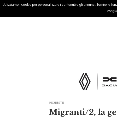
Utilizziamo i cookie per personalizzare i contenuti e gli annunci, fornire le funzi
HOME
CRONACA
eseguo
INCHIESTE
Migranti/2, la ge