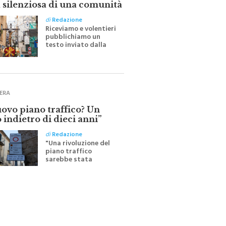
di
Redazione
Riceviamo e volentieri
pubblichiamo un
testo inviato dalla
scrittrice monrealese
Mariella Sapienza
all'indomani della
Festa del Santissimo
Crocifisso
ERA
uovo piano traffico? Un
 indietro di dieci anni”
di
Redazione
"Una rivoluzione del
piano traffico
sarebbe stata
efficace se preceduta
da una rivoluzione
culturale"