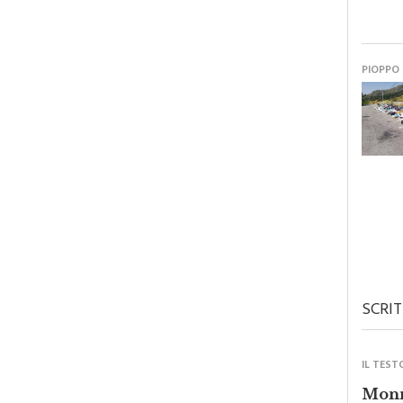
PIOPPO
SCRIT
IL TEST
Monre
forza