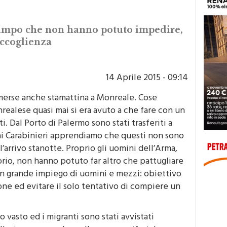
campo che non hanno potuto impedire,
accoglienza
14 Aprile 2015 - 09:14
emerse anche stamattina a Monreale. Cose
realese quasi mai si era avuto a che fare con un
i. Dal Porto di Palermo sono stati trasferiti a
i Carabinieri apprendiamo che questi non sono
l’arrivo stanotte. Proprio gli uomini dell’Arma,
orio, non hanno potuto far altro che pattugliare
un grande impiego di uomini e mezzi: obiettivo
one ed evitare il solo tentativo di compiere un
 vasto ed i migranti sono stati avvistati
llazione, ma anche nelle zone periferiche e