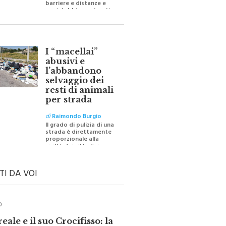
oggi dobbiamo ripartire
per ricostruire certezze
I “macellai”
abusivi e
l’abbandono
selvaggio dei
resti di animali
per strada
di
Raimondo Burgio
Il grado di pulizia di una
strada è direttamente
proporzionale alla
civiltà dei cittadini
TI DA VOI
O
ale e il suo Crocifisso: la
 silenziosa di una comunità