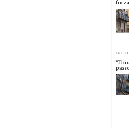
LA LETT
“Il n
passo