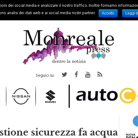
oni dei social media e analizzare il nostro traffico. Inoltre forniamo informazioni s
PALERMO
REGIONE
EVENTI
RUBRICHE
SPORT
no analisi dei dati web e ai social media nostri partner.
Accetto
Leggi d
Seguici su:
stione sicurezza fa acqua