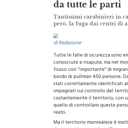
da tutte le parti
Tantissimi carabinieri in 
però, la fuga dai centri di 
di Redazione
Tutte le falle di sicurezza sono 
conosciute e risapute, ma nel mon
flusso così “importante” di migrant
bordo di pullman 450 persone. Da
stati correttamente identificati al
impegnati sul controllo del territ
costantemente il territorio, con 
quello di controllare queste pers
reato.
Ma il territorio monrealese è molto
dappertutto: non solo in Circonva