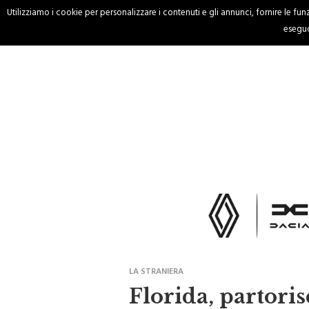
Utilizziamo i cookie per personalizzare i contenuti e gli annunci, fornire le funzi
HOME
CRONACA
eseguo
LA STRANIERA
Florida, partoris