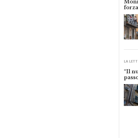
forza
LA LETT
“Il n
passo