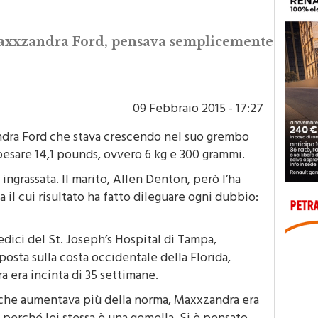
axxzandra Ford, pensava semplicemente
09 Febbraio 2015 - 17:27
dra Ford che stava crescendo nel suo grembo
esare 14,1 pounds, ovvero 6 kg e 300 grammi.
ngrassata. Il marito, Allen Denton, però l’ha
za il cui risultato ha fatto dileguare ogni dubbio:
edici del St. Joseph’s Hospital di Tampa,
posta sulla costa occidentale della Florida,
era incinta di 35 settimane.
 che aumentava più della norma, Maxxzandra era
perché lei stessa è una gemella. Si è pensato,