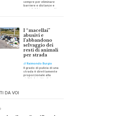
barriere e distanze e
oggi dobbiamo ripartire
per ricostruire certezze
I “macellai”
abusivi e
l’abbandono
selvaggio dei
resti di animali
per strada
di
Raimondo Burgio
Il grado di pulizia di una
strada è direttamente
proporzionale alla
civiltà dei cittadini
TI DA VOI
O
ale e il suo Crocifisso: la