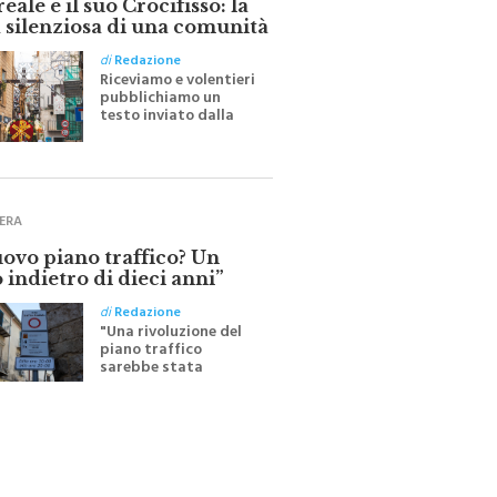
 silenziosa di una comunità
di
Redazione
Riceviamo e volentieri
pubblichiamo un
testo inviato dalla
scrittrice monrealese
Mariella Sapienza
all'indomani della
Festa del Santissimo
Crocifisso
ERA
uovo piano traffico? Un
 indietro di dieci anni”
di
Redazione
"Una rivoluzione del
piano traffico
sarebbe stata
efficace se preceduta
da una rivoluzione
culturale"