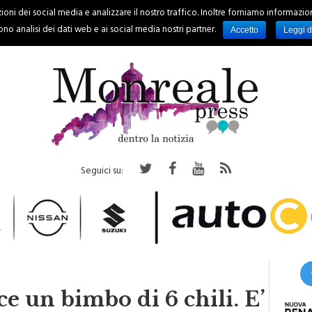
oni dei social media e analizzare il nostro traffico. Inoltre forniamo informazioni s
PALERMO
REGIONE
EVENTI
RUBRICHE
SPORT
no analisi dei dati web e ai social media nostri partner.
Accetto
Leggi d
Seguici su:
ce un bimbo di 6 chili. E’